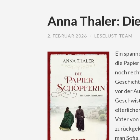
Anna Thaler: Di
2. FEBRUAR 2026
/
LESELUST TEAM
Ein spann
die Papier
noch recht
Geschicht
vor der Au
Geschwist
elterlich
Vater von 
zurückgeko
man Sofia