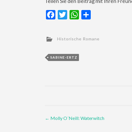
Teilen Sie den Beitrag mit Ihren Freu
Facebook
Twitter
WhatsApp
Teilen
Historische Romane
SABINE-ERTZ
Post
←
Molly O´Neill: Waterwitch