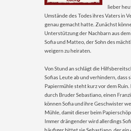
lieber he
Umstände des Todes ihres Vaters in Ve
genau gemacht hatte. Zunächst können
Unterstützung der Nachbarn aus dem D
Sofia und Matteo, der Sohn des mächt
weigern zu heiraten.
Von Stund an schlägt die Hilfsbereits
Sofias Leute ab und verhindern, dass s
Papiermühle steht kurz vor dem Ruin.
durch Bruder Sebastiano, einen Fran
können Sofia und ihre Geschwister we
Mühle, damit dieser beim Papierschöpf
Immer drängender wird allerdings Sof
häufiger bittet sie Sebastiano, der ein