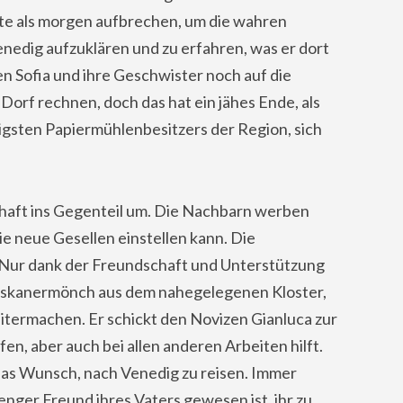
ute als morgen aufbrechen, um die wahren
nedig aufzuklären und zu erfahren, was er dort
 Sofia und ihre Geschwister noch auf die
orf rechnen, doch das hat ein jähes Ende, als
igsten Papiermühlenbesitzers der Region, sich
chaft ins Gegenteil um. Die Nachbarn werben
ie neue Gesellen einstellen kann. Die
 Nur dank der Freundschaft und Unterstützung
ziskanermönch aus dem nahegelegenen Kloster,
itermachen. Er schickt den Novizen Gianluca zur
en, aber auch bei allen anderen Arbeiten hilft.
ias Wunsch, nach Venedig zu reisen. Immer
 enger Freund ihres Vaters gewesen ist, ihr zu