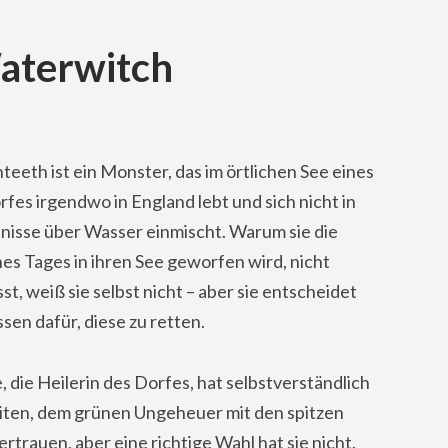
Waterwitch
eeth ist ein Monster, das im örtlichen See eines
fes irgendwo in England lebt und sich nicht in
nisse über Wasser einmischt. Warum sie die
nes Tages in ihren See geworfen wird, nicht
sst, weiß sie selbst nicht – aber sie entscheidet
ssen dafür, diese zu retten.
die Heilerin des Dorfes, hat selbstverständlich
iten, dem grünen Ungeheuer mit den spitzen
rtrauen, aber eine richtige Wahl hat sie nicht.