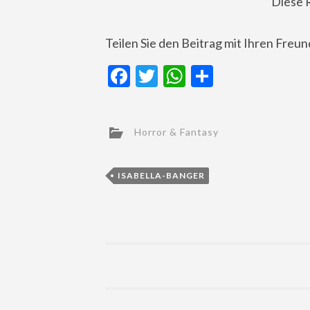
Diese 
Teilen Sie den Beitrag mit Ihren Freu
Facebook
Twitter
WhatsApp
Teilen
Horror & Fantasy
ISABELLA-BANGER
Post