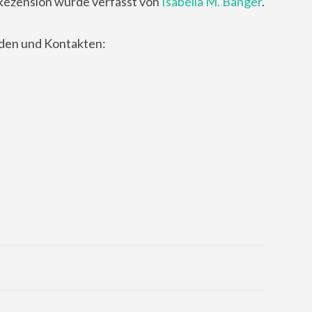
Rezension wurde verfasst von
Isabella M. Banger
.
nden und Kontakten: