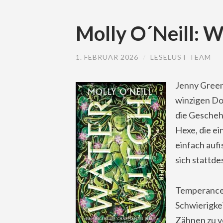
Molly O´Neill: 
1. FEBRUAR 2026
/
LESELUST TEAM
Jenny Greent
winzigen Dor
die Gescheh
Hexe, die ei
einfach aufi
sich stattde
Temperance, 
Schwierigke
Zähnen zu ve