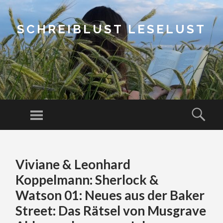
SCHREIBLUST LESELUST
Menu
Sear
SKIP
TO
Viviane & Leonhard
CONTENT
Koppelmann: Sherlock &
Watson 01: Neues aus der Baker
Street: Das Rätsel von Musgrave