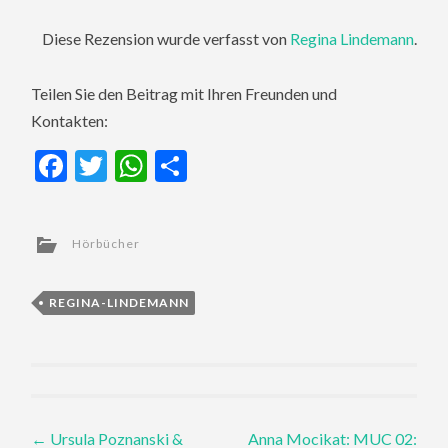
Diese Rezension wurde verfasst von
Regina Lindemann
.
Teilen Sie den Beitrag mit Ihren Freunden und
Kontakten:
Facebook
Twitter
WhatsApp
Teilen
Hörbücher
REGINA-LINDEMANN
Post
←
Ursula Poznanski &
Anna Mocikat: MUC 02: