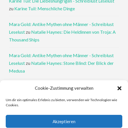
Karine Tuil: Die Liebeshungrigen - Schreiblust Leselust
zu
Karine Tuil: Menschliche Dinge
Mara Gold: Antike Mythen ohne Männer - Schreiblust
Leselust
zu
Natalie Haynes: Die Heldinnen von Troja: A
Thousand Ships
Mara Gold: Antike Mythen ohne Männer - Schreiblust
Leselust
zu
Natalie Haynes: Stone Blind: Der Blick der
Medusa
Philippa Perry: Die Therapeutin und ihre Mörder: Dr. Pat
Cookie-Zustimmung verwalten
Philipps und der tote Klient - Schreiblust Leselust
zu
Um dir ein optimales Erlebnis zu bieten, verwenden wir Technologien wie
Philippa Perry: Das Buch, von dem du dir wünschst, deine
Cookies.
Eltern hätten es gelesen
Akzeptieren
Elena Ferrante: An den Rändern - Schreiblust Leselust
zu