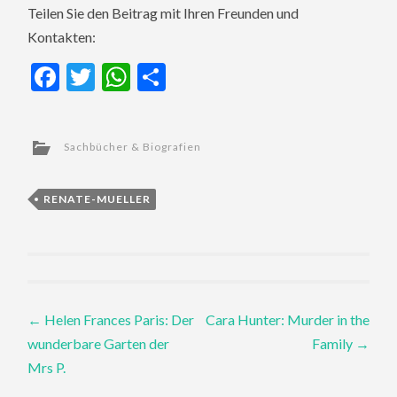
Teilen Sie den Beitrag mit Ihren Freunden und
Kontakten:
Facebook
Twitter
WhatsApp
Teilen
Sachbücher & Biografien
RENATE-MUELLER
Post
←
Helen Frances Paris: Der
Cara Hunter: Murder in the
wunderbare Garten der
Family
→
navigation
Mrs P.