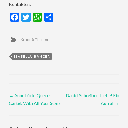
Kontakten:
Facebook
Twitter
WhatsApp
Teilen
Krimi & Thriller
ISABELLA-BANGER
Post
←
Anne Lück: Queens
Daniel Schreiber: Liebe! Ein
Cartel: With All Your Scars
Aufruf
→
navigation