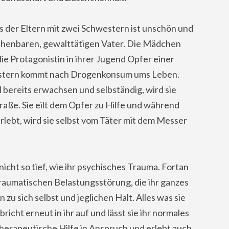
s der Eltern mit zwei Schwestern ist unschön und
henbaren, gewalttätigen Vater. Die Mädchen
die Protagonistin in ihrer Jugend Opfer einer
estern kommt nach Drogenkonsum ums Leben.
nd bereits erwachsen und selbständig, wird sie
raße. Sie eilt dem Opfer zu Hilfe und während
rlebt, wird sie selbst vom Täter mit dem Messer
icht so tief, wie ihr psychisches Trauma. Fortan
traumatischen Belastungsstörung, die ihr ganzes
 zu sich selbst und jeglichen Halt. Alles was sie
richt erneut in ihr auf und lässt sie ihr normales
herapeutische Hilfe in Anspruch und erlebt auch