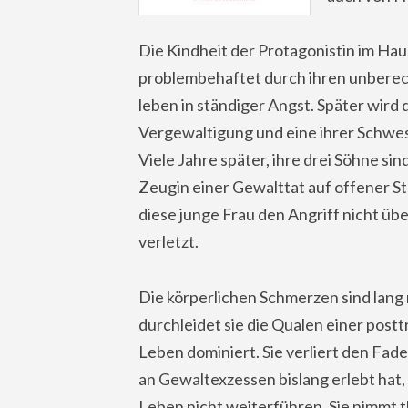
Die Kindheit der Protagonistin im Hau
problembehaftet durch ihren unberec
leben in ständiger Angst. Später wird 
Vergewaltigung und eine ihrer Schw
Viele Jahre später, ihre drei Söhne si
Zeugin einer Gewalttat auf offener St
diese junge Frau den Angriff nicht übe
verletzt.
Die körperlichen Schmerzen sind lang n
durchleidet sie die Qualen einer post
Leben dominiert. Sie verliert den Faden
an Gewaltexzessen bislang erlebt hat, b
Leben nicht weiterführen. Sie nimmt t