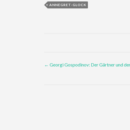
ANNEGRET-GLOCK
Post
←
Georgi Gospodinov: Der Gärtner und de
navigation