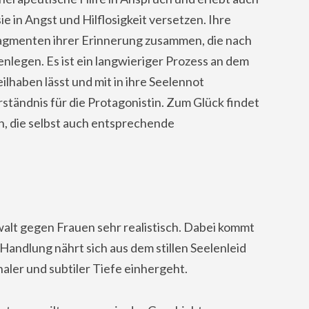
e in Angst und Hilflosigkeit versetzen. Ihre
ragmenten ihrer Erinnerung zusammen, die nach
nlegen. Es ist ein langwieriger Prozess an dem
ilhaben lässt und mit in ihre Seelennot
rständnis für die Protagonistin. Zum Glück findet
en, die selbst auch entsprechende
lt gegen Frauen sehr realistisch. Dabei kommt
Handlung nährt sich aus dem stillen Seelenleid
naler und subtiler Tiefe einhergeht.