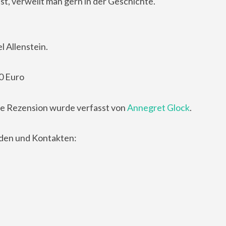
t, verweilt man gern in der Geschichte.
 Allenstein.
0 Euro
e Rezension wurde verfasst von
Annegret Glock
.
nden und Kontakten: