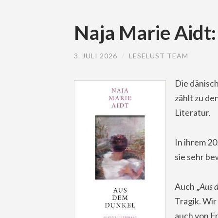
Naja Marie Aidt
3. JULI 2026
/
LESELUST TEAM
Die dänisch
zählt zu de
Literatur.
In ihrem 2
sie sehr b
Auch „
Aus 
Tragik. Wir
auch von F