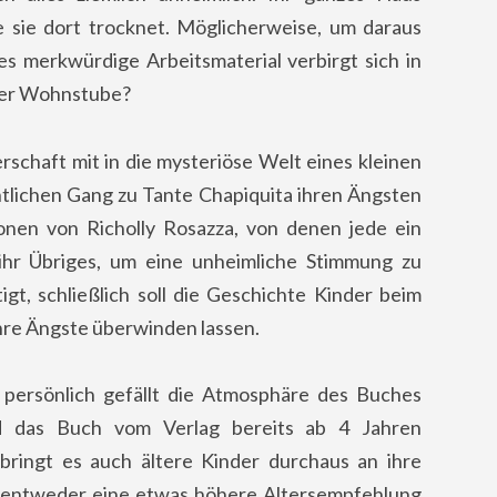
e sie dort trocknet. Möglicherweise, um daraus
 merkwürdige Arbeitsmaterial verbirgt sich in
hrer Wohnstube?
rschaft mit in die mysteriöse Welt eines kleinen
tlichen Gang zu Tante Chapiquita ihren Ängsten
tionen von Richolly Rosazza, von denen jede ein
 ihr Übriges, um eine unheimliche Stimmung zu
igt, schließlich soll die Geschichte Kinder beim
hre Ängste überwinden lassen.
ir persönlich gefällt die Atmosphäre des Buches
rd das Buch vom Verlag bereits ab 4 Jahren
ringt es auch ältere Kinder durchaus an ihre
t entweder eine etwas höhere Altersempfehlung