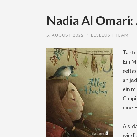
Nadia Al Omari:
5. AUGUST 2022
/
LESELUST TEAM
Tante
Ein M
selts
an je
ein m
Chapi
eine 
Als d
wirkl