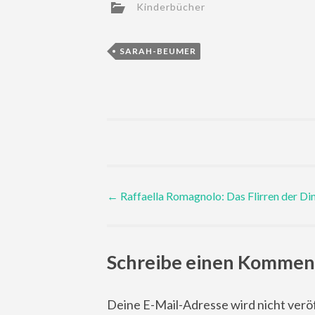
Kinderbücher
SARAH-BEUMER
Post
←
Raffaella Romagnolo: Das Flirren der Di
navigation
Schreibe einen Kommen
Deine E-Mail-Adresse wird nicht veröf