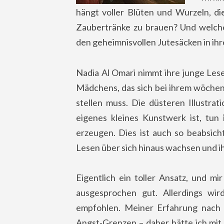
hängt voller Blüten und Wurzeln, di
Zaubertränke zu brauen? Und welches
den geheimnisvollen Jutesäcken in i
Nadia Al Omari nimmt ihre junge Lese
Mädchens, das sich bei ihrem wöchen
stellen muss. Die düsteren Illustra
eigenes kleines Kunstwerk ist, tun
erzeugen. Dies ist auch so beabsicht
Lesen über sich hinaus wachsen und i
Eigentlich ein toller Ansatz, und m
ausgesprochen gut. Allerdings wi
empfohlen. Meiner Erfahrung nach b
Angst-Grenzen – daher hätte ich mi