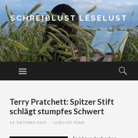
SCHREIBLUST LESELUST
Menu
Sear
SKIP
TO
Terry Pratchett: Spitzer Stift
CONTENT
schlägt stumpfes Schwert
14. OKTOBER 2025
/
LESELUST TEAM