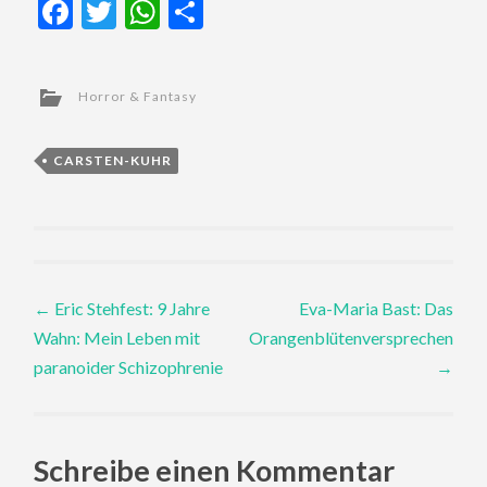
Facebook
Twitter
WhatsApp
Teilen
Horror & Fantasy
CARSTEN-KUHR
Post
←
Eric Stehfest: 9 Jahre
Eva-Maria Bast: Das
Wahn: Mein Leben mit
Orangenblütenversprechen
navigation
paranoider Schizophrenie
→
Schreibe einen Kommentar