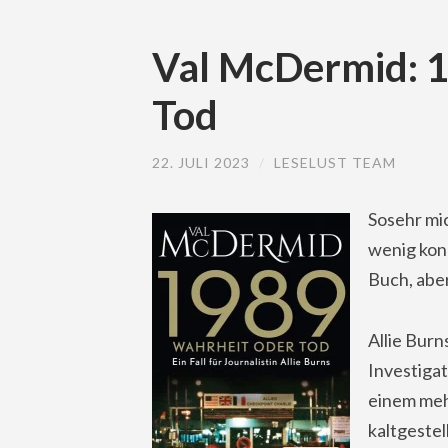
Val McDermid: 1
Tod
22. JULI 2023
/
LESELUST TEAM
Sosehr mi
wenig konn
Buch, aber
Allie Burn
Investigat
einem meh
kaltgestel