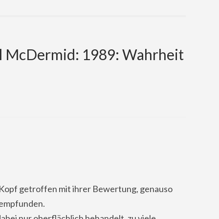
l McDermid: 1989: Wahrheit
 Kopf getroffen mit ihrer Bewertung, genauso
e empfunden.
bei nur oberflächlich behandelt, zu viele