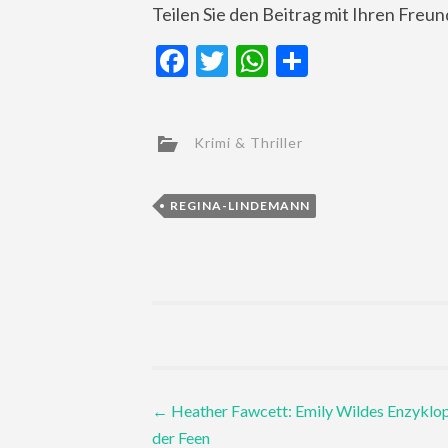
Teilen Sie den Beitrag mit Ihren Freu
Facebook
Twitter
WhatsApp
Teilen
Krimi & Thriller
REGINA-LINDEMANN
Post
←
Heather Fawcett: Emily Wildes Enzyklo
der Feen