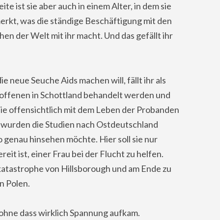
ite ist sie aber auch in einem Alter, in dem sie
erkt, was die ständige Beschäftigung mit den
en der Welt mit ihr macht. Und das gefällt ihr
e neue Seuche Aids machen will, fällt ihr als
troffenen in Schottland behandelt werden und
die offensichtlich mit dem Leben der Probanden
st, wurden die Studien nach Ostdeutschland
o genau hinsehen möchte. Hier soll sie nur
t ist, einer Frau bei der Flucht zu helfen.
katastrophe von Hillsborough und am Ende zu
n Polen.
 ohne dass wirklich Spannung aufkam.