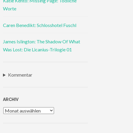
Katie Kento: Missing Page: Tödliche
Worte
Caren Benedikt: Schlosshotel Fuschl
James Islington: The Shadow Of What
Was Lost: Die Licanius-Trilogie 01
Kommentar
ARCHIV
Archiv