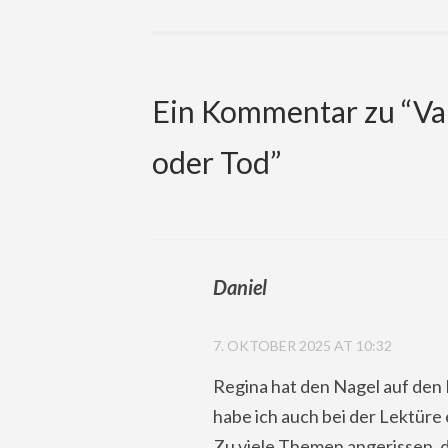
navigation
Ein Kommentar zu “
Va
oder Tod
”
Daniel
7. OKTOBER 2025 AT 10:32
Regina hat den Nagel auf den
habe ich auch bei der Lektür
Zu viele Themen angerissen, da