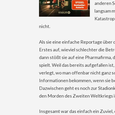
anderen Se
langsam m
Katastroph
nicht.
Als sie eine einfache Reportage über di
Erstes auf, wieviel schlechter die Be
dann stößt sie auf eine Pharmafirma, 
spielt. Weil das bereits aufgefallen i
verlegt, wo man offenbar nicht ganz s
Informationen bekommen, wenn sie berei
Dazwischen geht es noch zur Stadion
den Morden des Zweiten Weltkriegs i
Insgesamt war das einfach ein Zuviel,