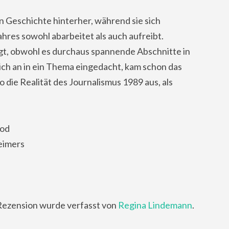
n Geschichte hinterher, während sie sich
hres sowohl abarbeitet als auch aufreibt.
gt, obwohl es durchaus spannende Abschnitte in
ch an in ein Thema eingedacht, kam schon das
 die Realität des Journalismus 1989 aus, als
Tod
eimers
Rezension wurde verfasst von
Regina Lindemann
.