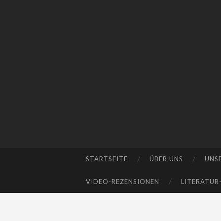
STARTSEITE
ÜBER UNS
UNS
SKIP
TO
VIDEO-REZENSIONEN
LITERATUR
CONTENT