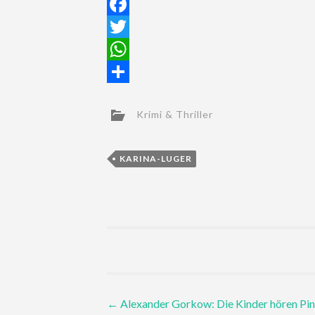
Facebook
Twitter
WhatsApp
Teilen
Krimi & Thriller
KARINA-LUGER
Post
←
Alexander Gorkow: Die Kinder hören Pi