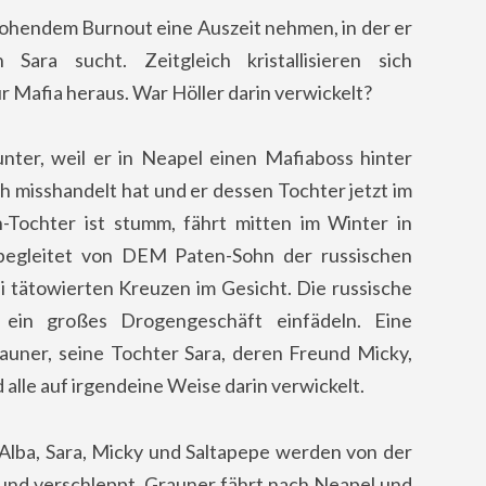
rohendem Burnout eine Auszeit nehmen, in der er
ara sucht. Zeitgleich kristallisieren sich
ur Mafia heraus. War Höller darin verwickelt?
nter, weil er in Neapel einen Mafiaboss hinter
h misshandelt hat und er dessen Tochter jetzt im
-Tochter ist stumm, fährt mitten im Winter in
begleitet von DEM Paten-Sohn der russischen
i tätowierten Kreuzen im Gesicht. Die russische
n ein großes Drogengeschäft einfädeln. Eine
uner, seine Tochter Sara, deren Freund Micky,
 alle auf irgendeine Weise darin verwickelt.
 Alba, Sara, Micky und Saltapepe werden von der
 und verschleppt. Grauner fährt nach Neapel und