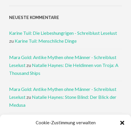
NEUESTE KOMMENTARE
Karine Tuil: Die Liebeshungrigen - Schreiblust Leselust
zu
Karine Tuil: Menschliche Dinge
Mara Gold: Antike Mythen ohne Männer - Schreiblust
Leselust
zu
Natalie Haynes: Die Heldinnen von Troja: A
Thousand Ships
Mara Gold: Antike Mythen ohne Männer - Schreiblust
Leselust
zu
Natalie Haynes: Stone Blind: Der Blick der
Medusa
Philippa Perry: Die Therapeutin und ihre Mörder: Dr. Pat
Cookie-Zustimmung verwalten
Philipps und der tote Klient - Schreiblust Leselust
zu