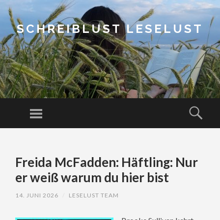
SCHREIBLUST LESELUST
Menu
Sear
SKIP
TO
Freida McFadden: Häftling: Nur
CONTENT
er weiß warum du hier bist
14. JUNI 2026
/
LESELUST TEAM