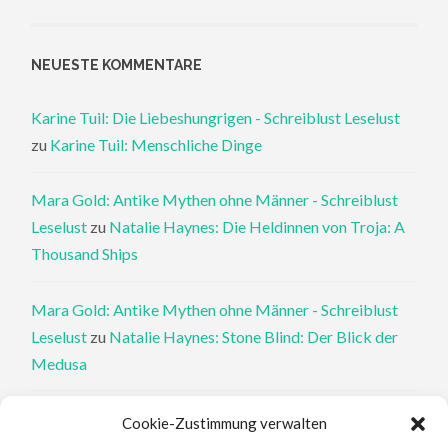
NEUESTE KOMMENTARE
Karine Tuil: Die Liebeshungrigen - Schreiblust Leselust
zu
Karine Tuil: Menschliche Dinge
Mara Gold: Antike Mythen ohne Männer - Schreiblust
Leselust
zu
Natalie Haynes: Die Heldinnen von Troja: A
Thousand Ships
Mara Gold: Antike Mythen ohne Männer - Schreiblust
Leselust
zu
Natalie Haynes: Stone Blind: Der Blick der
Medusa
Philippa Perry: Die Therapeutin und ihre Mörder: Dr. Pat
Cookie-Zustimmung verwalten
Philipps und der tote Klient - Schreiblust Leselust
zu