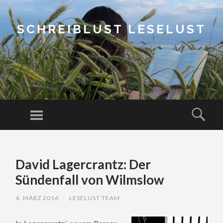
SCHREIBLUST LESELUST
Menu
Sear
SKIP
TO
David Lagercrantz: Der
CONTENT
Sündenfall von Wilmslow
4. MÄRZ 2016
/
LESELUST TEAM