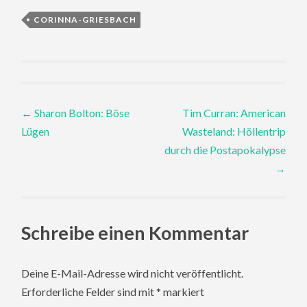
CORINNA-GRIESBACH
Post
←
Sharon Bolton: Böse
Tim Curran: American
Lügen
Wasteland: Höllentrip
navigation
durch die Postapokalypse
→
Schreibe einen Kommentar
Deine E-Mail-Adresse wird nicht veröffentlicht.
Erforderliche Felder sind mit
*
markiert