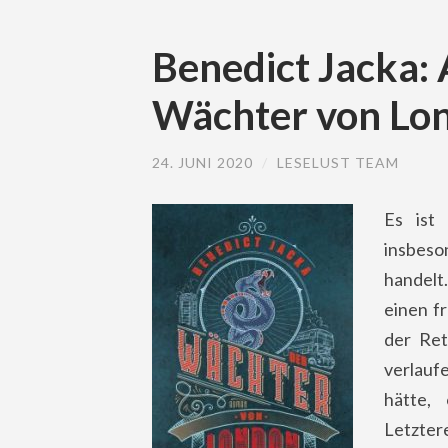
Benedict Jacka: 
Wächter von Lo
24. JUNI 2020
/
LESELUST TEAM
Es ist
insbeso
handelt
einen f
der Ret
verlauf
hätte,
Letzter