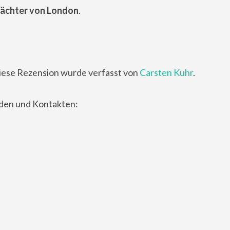
Wächter von London
.
iese Rezension wurde verfasst von
Carsten Kuhr
.
nden und Kontakten: