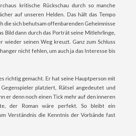
durchaus kritische Rückschau durch so manche
ächer auf unseren Helden. Das hält das Tempo
rch die sich behutsam offenbarenden Geheimnisse
s Bild dann durch das Porträt seine Mitlehrlinge,
er wieder seinen Weg kreuzt. Ganz zum Schluss
ffhanger nicht fehlen, um auch ja das Interesse bis
eles richtig gemacht. Er hat seine Hauptperson mit
Gegenspieler platziert, Rätsel angedeutet und
n er denn noch einen Tick mehr auf den inneren
tte, der Roman wäre perfekt. So bleibt ein
zum Verständnis die Kenntnis der Vorbände fast