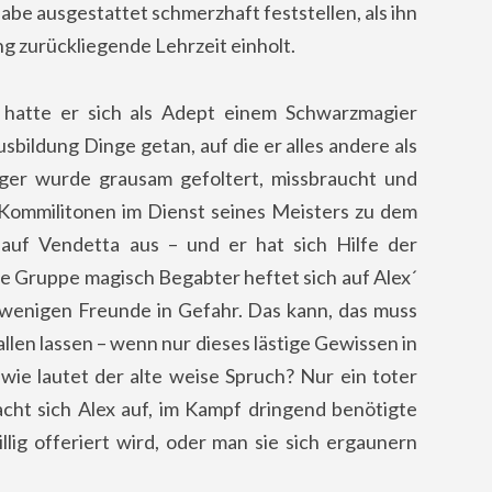
be ausgestattet schmerzhaft feststellen, als ihn
ng zurückliegende Lehrzeit einholt.
r, hatte er sich als Adept einem Schwarzmagier
bildung Dinge getan, auf die er alles andere als
nager wurde grausam gefoltert, missbraucht und
e Kommilitonen im Dienst seines Meisters zu dem
auf Vendetta aus – und er hat sich Hilfe der
e Gruppe magisch Begabter heftet sich auf Alex´
wenigen Freunde in Gefahr. Das kann, das muss
allen lassen – wenn nur dieses lästige Gewissen in
wie lautet der alte weise Spruch? Nur ein toter
acht sich Alex auf, im Kampf dringend benötigte
llig offeriert wird, oder man sie sich ergaunern