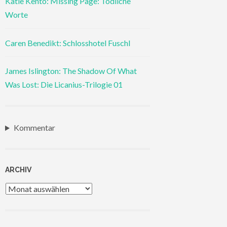
Katie Kento: Missing Page: Tödliche
Worte
Caren Benedikt: Schlosshotel Fuschl
James Islington: The Shadow Of What
Was Lost: Die Licanius-Trilogie 01
Kommentar
ARCHIV
Archiv