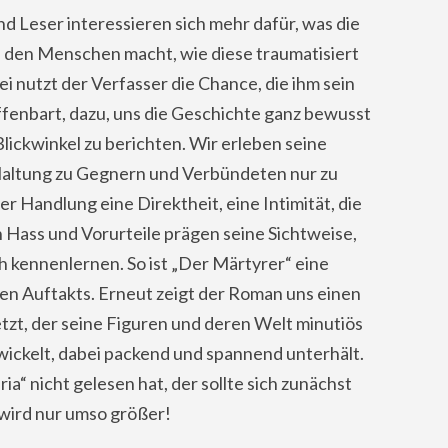
d Leser interessieren sich mehr dafür, was die
 den Menschen macht, wie diese traumatisiert
i nutzt der Verfasser die Chance, die ihm sein
ffenbart, dazu, uns die Geschichte ganz bewusst
lickwinkel zu berichten. Wir erleben seine
 Haltung zu Gegnern und Verbündeten nur zu
r Handlung eine Direktheit, eine Intimität, die
h Hass und Vorurteile prägen seine Sichtweise,
ch kennenlernen. So ist „Der Märtyrer“ eine
n Auftakts. Erneut zeigt der Roman uns einen
tzt, der seine Figuren und deren Welt minutiös
wickelt, dabei packend und spannend unterhält.
ia“ nicht gelesen hat, der sollte sich zunächst
wird nur umso größer!