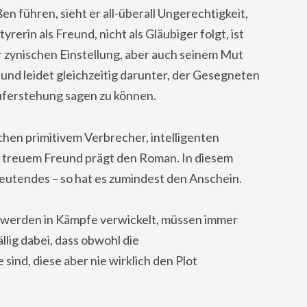
n führen, sieht er all-überall Ungerechtigkeit,
rerin als Freund, nicht als Gläubiger folgt, ist
r zynischen Einstellung, aber auch seinem Mut
i und leidet gleichzeitig darunter, der Gesegneten
uferstehung sagen zu können.
hen primitivem Verbrecher, intelligenten
nd treuem Freund prägt den Roman. In diesem
deutendes – so hat es zumindest den Anschein.
er werden in Kämpfe verwickelt, müssen immer
llig dabei, dass obwohl die
ind, diese aber nie wirklich den Plot