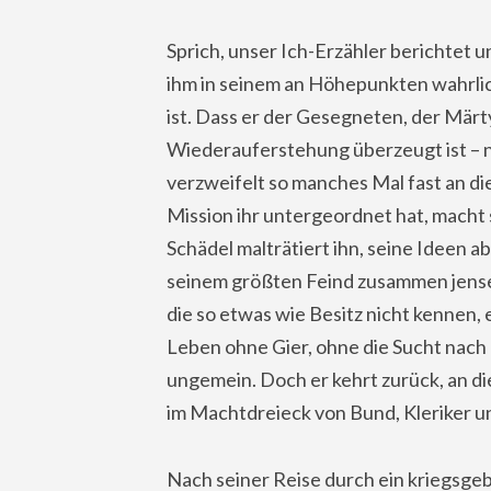
Sprich, unser Ich-Erzähler berichtet 
ihm in seinem an Höhepunkten wahrlic
ist. Dass er der Gesegneten, der Märt
Wiederauferstehung überzeugt ist – n
verzweifelt so manches Mal fast an die
Mission ihr untergeordnet hat, macht 
Schädel malträtiert ihn, seine Ideen a
seinem größten Feind zusammen jensei
die so etwas wie Besitz nicht kennen, 
Leben ohne Gier, ohne die Sucht nach
ungemein. Doch er kehrt zurück, an die
im Machtdreieck von Bund, Kleriker un
Nach seiner Reise durch ein kriegsgeb