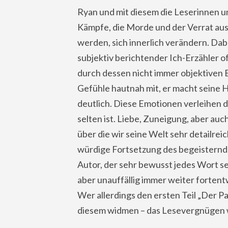
Ryan und mit diesem die Leserinnen un
Kämpfe, die Morde und der Verrat aus
werden, sich innerlich verändern. Dabe
subjektiv berichtender Ich-Erzähler o
durch dessen nicht immer objektiven B
Gefühle hautnah mit, er macht seine
deutlich. Diese Emotionen verleihen de
selten ist. Liebe, Zuneigung, aber auc
über die wir seine Welt sehr detailrei
würdige Fortsetzung des begeisternde
Autor, der sehr bewusst jedes Wort se
aber unauffällig immer weiter fortent
Wer allerdings den ersten Teil „Der Par
diesem widmen – das Lesevergnügen 