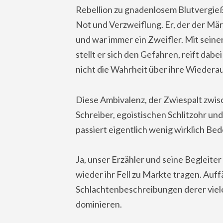
Rebellion zu gnadenlosem Blutvergieße
Not und Verzweiflung. Er, der der Märty
und war immer ein Zweifler. Mit seine
stellt er sich den Gefahren, reift dabe
nicht die Wahrheit über ihre Wiedera
Diese Ambivalenz, der Zwiespalt zwisc
Schreiber, egoistischen Schlitzohr u
passiert eigentlich wenig wirklich Be
Ja, unser Erzähler und seine Begleit
wieder ihr Fell zu Markte tragen. Auffä
Schlachtenbeschreibungen derer viele s
dominieren.