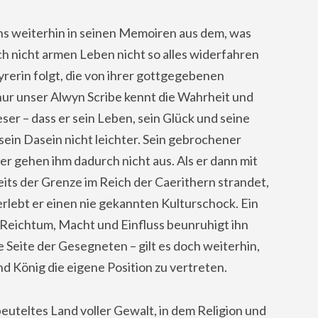
uns weiterhin in seinen Memoiren aus dem, was
h nicht armen Leben nicht so alles widerfahren
yrerin folgt, die von ihrer gottgegebenen
ur unser Alwyn Scribe kennt die Wahrheit und
ser – dass er sein Leben, sein Glück und seine
sein Dasein nicht leichter. Sein gebrochener
ber gehen ihm dadurch nicht aus. Als er dann mit
ts der Grenze im Reich der Caerithern strandet,
erlebt er einen nie gekannten Kulturschock. Ein
 Reichtum, Macht und Einfluss beunruhigt ihn
 Seite der Gesegneten – gilt es doch weiterhin,
d König die eigene Position zu vertreten.
euteltes Land voller Gewalt, in dem Religion und