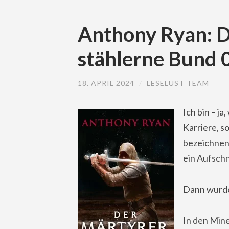
Anthony Ryan: D
stählerne Bund 
18. APRIL 2024
/
LESELUST TEAM
Ich bin – ja
Karriere, 
bezeichnen 
ein Aufsch
Dann wurde 
In den Mine