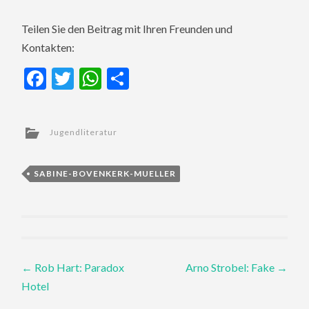
Teilen Sie den Beitrag mit Ihren Freunden und
Kontakten:
Facebook
Twitter
WhatsApp
Teilen
Jugendliteratur
SABINE-BOVENKERK-MUELLER
Post
←
Rob Hart: Paradox
Arno Strobel: Fake
→
Hotel
navigation