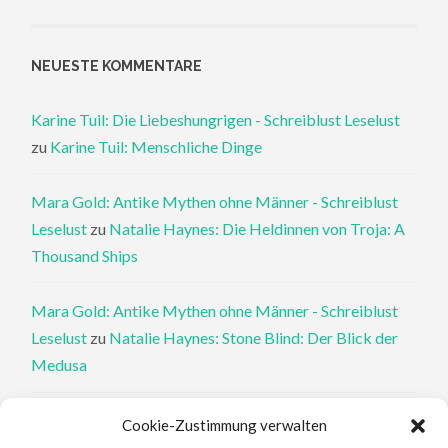
NEUESTE KOMMENTARE
Karine Tuil: Die Liebeshungrigen - Schreiblust Leselust
zu
Karine Tuil: Menschliche Dinge
Mara Gold: Antike Mythen ohne Männer - Schreiblust
Leselust
zu
Natalie Haynes: Die Heldinnen von Troja: A
Thousand Ships
Mara Gold: Antike Mythen ohne Männer - Schreiblust
Leselust
zu
Natalie Haynes: Stone Blind: Der Blick der
Medusa
Philippa Perry: Die Therapeutin und ihre Mörder: Dr. Pat
Cookie-Zustimmung verwalten
Philipps und der tote Klient - Schreiblust Leselust
zu