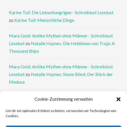
Karine Tuil: Die Liebeshungrigen - Schreiblust Leselust
zu
Karine Tuil: Menschliche Dinge
Mara Gold: Antike Mythen ohne Männer - Schreiblust
Leselust
zu
Natalie Haynes: Die Heldinnen von Troja: A
Thousand Ships
Mara Gold: Antike Mythen ohne Männer - Schreiblust
Leselust
zu
Natalie Haynes: Stone Blind: Der Blick der
Medusa
Philippa Perry: Die Therapeutin und ihre Mörder: Dr. Pat
Cookie-Zustimmung verwalten
Philipps und der tote Klient - Schreiblust Leselust
zu
Um dir ein optimales Erlebnis zu bieten, verwenden wir Technologien wie
Philippa Perry: Das Buch, von dem du dir wünschst, deine
Cookies.
Eltern hätten es gelesen