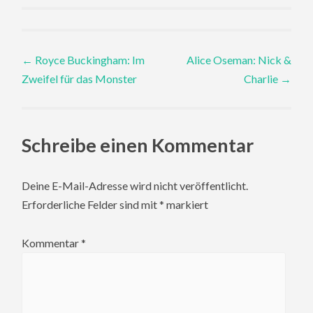
Post
←
Royce Buckingham: Im
Alice Oseman: Nick &
Zweifel für das Monster
Charlie
→
navigation
Schreibe einen Kommentar
Deine E-Mail-Adresse wird nicht veröffentlicht.
Erforderliche Felder sind mit
*
markiert
Kommentar
*