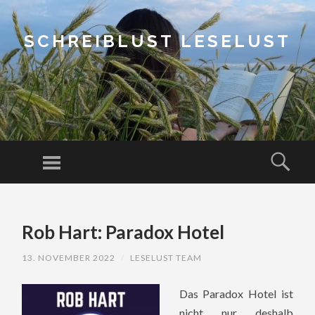
SCHREIBLUST LESELUST
Menu
Sear
SKIP
TO
Rob Hart: Paradox Hotel
CONTENT
13. NOVEMBER 2022
/
LESELUST TEAM
Das Paradox Hotel ist
nicht nur deshalb