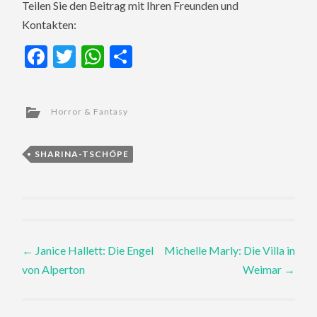
Teilen Sie den Beitrag mit Ihren Freunden und
Kontakten:
Facebook
Twitter
WhatsApp
Teilen
Horror & Fantasy
SHARINA-TSCHÖPE
Post
←
Janice Hallett: Die Engel
Michelle Marly: Die Villa in
von Alperton
Weimar
→
navigation