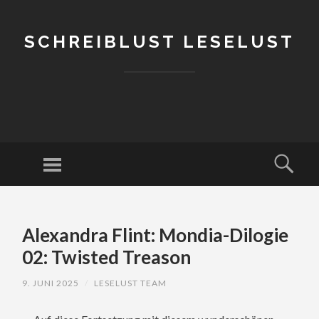
SCHREIBLUST LESELUST
Menu
Sear
SKIP
TO
Alexandra Flint: Mondia-Dilogie
CONTENT
02: Twisted Treason
9. JUNI 2025
/
LESELUST TEAM