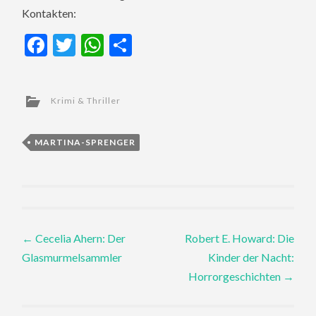
Kontakten:
Facebook
Twitter
WhatsApp
Teilen
Krimi & Thriller
MARTINA-SPRENGER
Post
←
Cecelia Ahern: Der
Robert E. Howard: Die
Glasmurmelsammler
Kinder der Nacht:
navigation
Horrorgeschichten
→