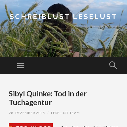
SCHREIBLUST LESELUST
Menu
Sear
SKIP
TO
Sibyl Quinke: Tod in der
CONTENT
Tuchagentur
28. DEZEMBER 2015
/
LESELUST TEAM