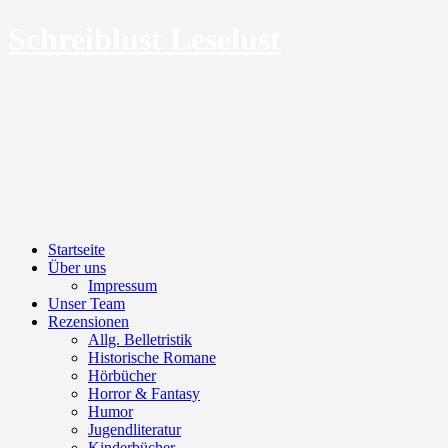
Schreiblust Leselust
Menu
Skip
Startseite
to
Über uns
content
Impressum
Unser Team
Rezensionen
Allg. Belletristik
Historische Romane
Hörbücher
Horror & Fantasy
Humor
Jugendliteratur
Kinderbücher