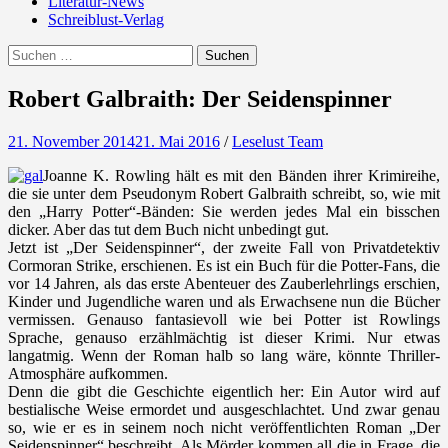
Literatur-News
Schreiblust-Verlag
Search
Suchen
nach:
Robert Galbraith: Der Seidenspinner
21. November 2014
21. Mai 2016
/
Leselust Team
Joanne K. Rowling hält es mit den Bänden ihrer Krimireihe,
die sie unter dem Pseudonym Robert Galbraith schreibt, so, wie mit
den „Harry Potter“-Bänden: Sie werden jedes Mal ein bisschen
dicker. Aber das tut dem Buch nicht unbedingt gut.
Jetzt ist „Der Seidenspinner“, der zweite Fall von Privatdetektiv
Cormoran Strike, erschienen. Es ist ein Buch für die Potter-Fans, die
vor 14 Jahren, als das erste Abenteuer des Zauberlehrlings erschien,
Kinder und Jugendliche waren und als Erwachsene nun die Bücher
vermissen. Genauso fantasievoll wie bei Potter ist Rowlings
Sprache, genauso erzählmächtig ist dieser Krimi. Nur etwas
langatmig. Wenn der Roman halb so lang wäre, könnte Thriller-
Atmosphäre aufkommen.
Denn die gibt die Geschichte eigentlich her: Ein Autor wird auf
bestialische Weise ermordet und ausgeschlachtet. Und zwar genau
so, wie er es in seinem noch nicht veröffentlichten Roman „Der
Seidenspinner“ beschreibt. Als Mörder kommen all die in Frage, die