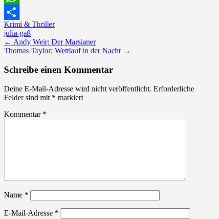
WhatsApp
Krimi & Thriller
Teilen
julia-gaß
Post
←
Andy Weir: Der Marsianer
Thomas Taylor: Wettlauf in der Nacht
→
navigation
Schreibe einen Kommentar
Deine E-Mail-Adresse wird nicht veröffentlicht.
Erforderliche
Felder sind mit
*
markiert
Kommentar
*
Name
*
E-Mail-Adresse
*