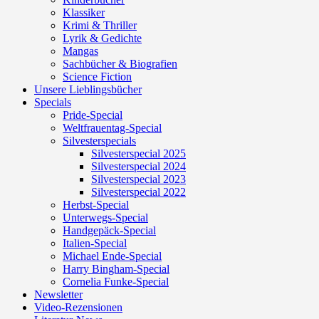
Klassiker
Krimi & Thriller
Lyrik & Gedichte
Mangas
Sachbücher & Biografien
Science Fiction
Unsere Lieblingsbücher
Specials
Pride-Special
Weltfrauentag-Special
Silvesterspecials
Silvesterspecial 2025
Silvesterspecial 2024
Silvesterspecial 2023
Silvesterspecial 2022
Herbst-Special
Unterwegs-Special
Handgepäck-Special
Italien-Special
Michael Ende-Special
Harry Bingham-Special
Cornelia Funke-Special
Newsletter
Video-Rezensionen