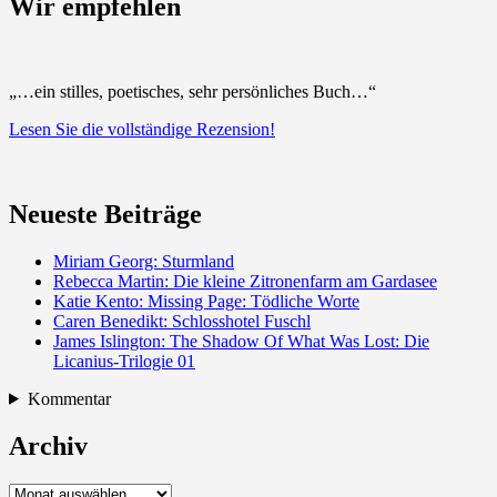
Wir empfehlen
„…ein stilles, poetisches, sehr persönliches Buch…“
Lesen Sie die vollständige Rezension!
Neueste Beiträge
Miriam Georg: Sturmland
Rebecca Martin: Die kleine Zitronenfarm am Gardasee
Katie Kento: Missing Page: Tödliche Worte
Caren Benedikt: Schlosshotel Fuschl
James Islington: The Shadow Of What Was Lost: Die
Licanius-Trilogie 01
Kommentar
Archiv
Archiv