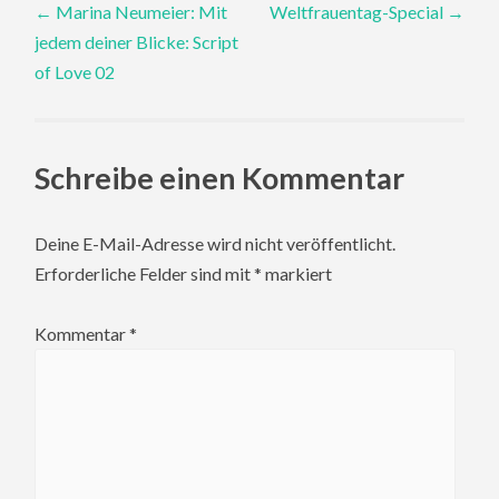
←
Marina Neumeier: Mit
Weltfrauentag-Special
→
jedem deiner Blicke: Script
navigation
of Love 02
Schreibe einen Kommentar
Deine E-Mail-Adresse wird nicht veröffentlicht.
Erforderliche Felder sind mit
*
markiert
Kommentar
*