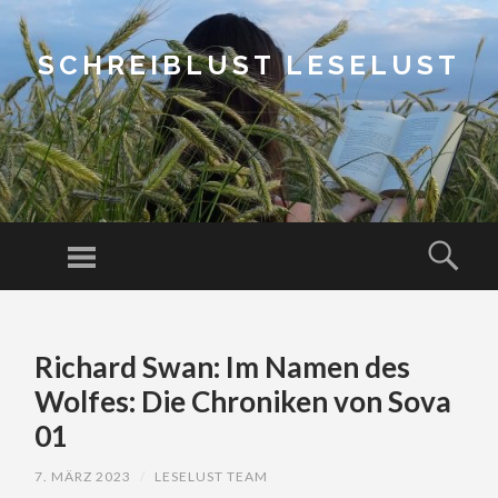
SCHREIBLUST LESELUST
Menu
Sear
SKIP
TO
Richard Swan: Im Namen des
CONTENT
Wolfes: Die Chroniken von Sova
01
7. MÄRZ 2023
/
LESELUST TEAM