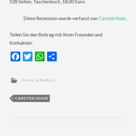
528 Seiten, Taschenbuch, 18,00 Euro.
Diese Rezension wurde verfasst von
Carsten Kuhr
.
Teilen Sie den Beitrag mit Ihren Freunden und
Kontakten:
Facebook
Twitter
WhatsApp
Teilen
Horror & Fantasy
CARSTEN-KUHR
Post