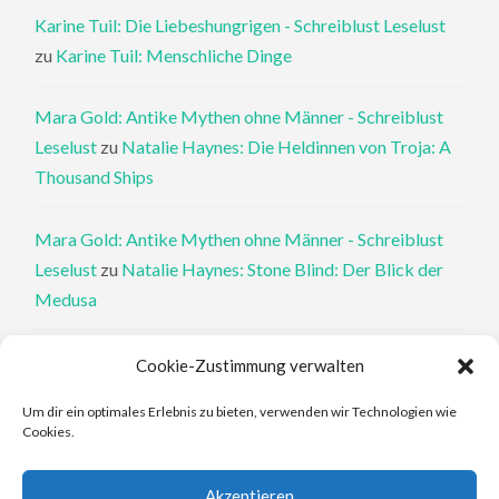
Karine Tuil: Die Liebeshungrigen - Schreiblust Leselust
zu
Karine Tuil: Menschliche Dinge
Mara Gold: Antike Mythen ohne Männer - Schreiblust
Leselust
zu
Natalie Haynes: Die Heldinnen von Troja: A
Thousand Ships
Mara Gold: Antike Mythen ohne Männer - Schreiblust
Leselust
zu
Natalie Haynes: Stone Blind: Der Blick der
Medusa
Philippa Perry: Die Therapeutin und ihre Mörder: Dr. Pat
Cookie-Zustimmung verwalten
Philipps und der tote Klient - Schreiblust Leselust
zu
Um dir ein optimales Erlebnis zu bieten, verwenden wir Technologien wie
Philippa Perry: Das Buch, von dem du dir wünschst, deine
Cookies.
Eltern hätten es gelesen
Akzeptieren