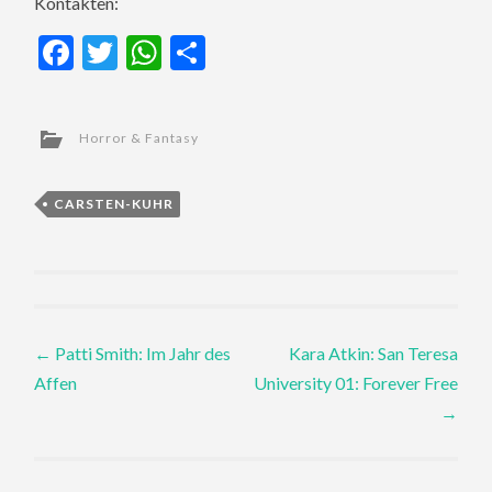
Kontakten:
Facebook
Twitter
WhatsApp
Teilen
Horror & Fantasy
CARSTEN-KUHR
Post
←
Patti Smith: Im Jahr des
Kara Atkin: San Teresa
Affen
University 01: Forever Free
navigation
→