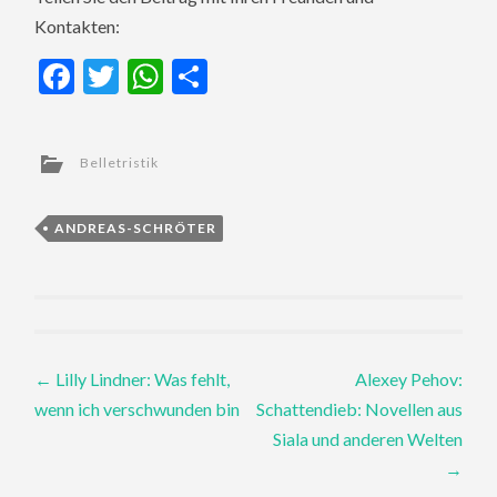
Kontakten:
Facebook
Twitter
WhatsApp
Teilen
Belletristik
ANDREAS-SCHRÖTER
Post
←
Lilly Lindner: Was fehlt,
Alexey Pehov:
wenn ich verschwunden bin
Schattendieb: Novellen aus
navigation
Siala und anderen Welten
→