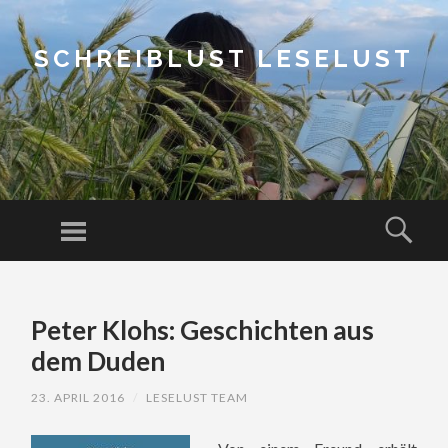
SCHREIBLUST LESELUST
Menu
Sear
SKIP
TO
Peter Klohs: Geschichten aus
CONTENT
dem Duden
23. APRIL 2016
/
LESELUST TEAM