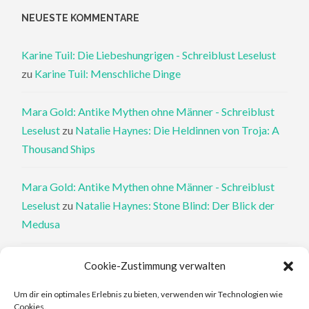
NEUESTE KOMMENTARE
Karine Tuil: Die Liebeshungrigen - Schreiblust Leselust
zu
Karine Tuil: Menschliche Dinge
Mara Gold: Antike Mythen ohne Männer - Schreiblust
Leselust
zu
Natalie Haynes: Die Heldinnen von Troja: A
Thousand Ships
Mara Gold: Antike Mythen ohne Männer - Schreiblust
Leselust
zu
Natalie Haynes: Stone Blind: Der Blick der
Medusa
Philippa Perry: Die Therapeutin und ihre Mörder: Dr. Pat
Cookie-Zustimmung verwalten
Philipps und der tote Klient - Schreiblust Leselust
zu
Um dir ein optimales Erlebnis zu bieten, verwenden wir Technologien wie
Philippa Perry: Das Buch, von dem du dir wünschst, deine
Cookies.