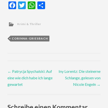
Facebook
Twitter
WhatsApp
Teilen
Krimi & Thriller
CORINNA-GRIESBACH
Post
←
Patrycja Spychalski: Auf
Iny Lorentz: Die steinerne
eine wie dich habe ich lange
Schlange, gelesen von
navigation
gewartet
Nicole Engeln
→
Schreibe einen Kommentar