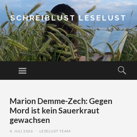
SCHREIBLUST LESELUST
Menu
Sear
SKIP
TO
Marion Demme-Zech: Gegen
CONTENT
Mord ist kein Sauerkraut
gewachsen
4. JULI 2026
/
LESELUST TEAM