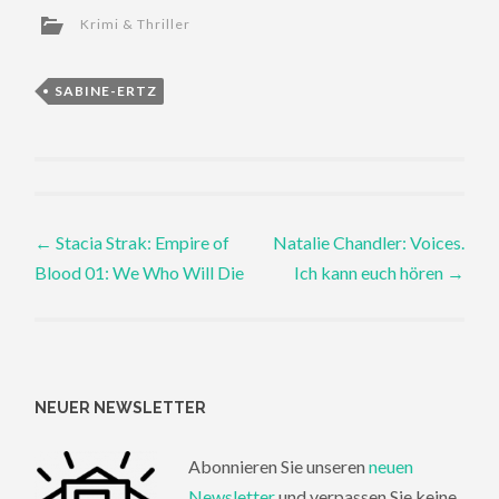
Krimi & Thriller
SABINE-ERTZ
Post
←
Stacia Strak: Empire of
Natalie Chandler: Voices.
Blood 01: We Who Will Die
Ich kann euch hören
→
navigation
NEUER NEWSLETTER
Abonnieren Sie unseren
neuen
Newsletter
und verpassen Sie keine