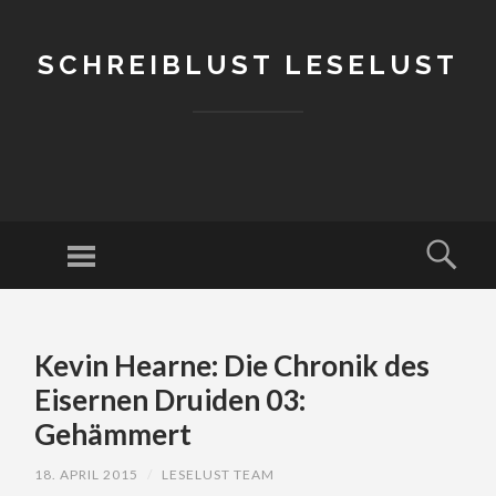
SCHREIBLUST LESELUST
Menu
Sear
SKIP
TO
Kevin Hearne: Die Chronik des
CONTENT
Eisernen Druiden 03:
Gehämmert
18. APRIL 2015
/
LESELUST TEAM