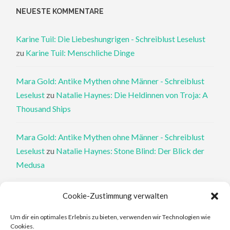
NEUESTE KOMMENTARE
Karine Tuil: Die Liebeshungrigen - Schreiblust Leselust
zu
Karine Tuil: Menschliche Dinge
Mara Gold: Antike Mythen ohne Männer - Schreiblust
Leselust
zu
Natalie Haynes: Die Heldinnen von Troja: A
Thousand Ships
Mara Gold: Antike Mythen ohne Männer - Schreiblust
Leselust
zu
Natalie Haynes: Stone Blind: Der Blick der
Medusa
Philippa Perry: Die Therapeutin und ihre Mörder: Dr. Pat
Cookie-Zustimmung verwalten
Philipps und der tote Klient - Schreiblust Leselust
zu
Um dir ein optimales Erlebnis zu bieten, verwenden wir Technologien wie
Philippa Perry: Das Buch, von dem du dir wünschst, deine
Cookies.