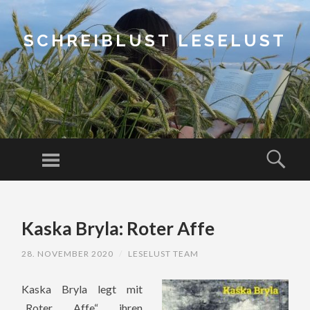
SCHREIBLUST LESELUST
Menu
Sear
SKIP
TO
Kaska Bryla: Roter Affe
CONTENT
28. NOVEMBER 2020
/
LESELUST TEAM
Kaska Bryla legt mit
„Roter Affe“ ihren