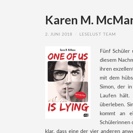
Karen M. McManus
2. JUNI 2018
/
LESELUST TEAM
Fünf Schüler
diesem Nachmi
ihren exzelle
mit dem hübs
Simon, der i
Laufen hält.
überleben. Si
kommt an ei
Schülerinnen 
klar, dass eine der vier anderen a