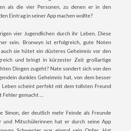
en als die vier Personen, zu denen er in den
n Eintrag in seiner App machen wollte?
übrigen vier Jugendlichen durch ihr Leben. Diese
er sein.
Bronwyn ist erfolgreich, gute Noten
h auch sie hütet ein düsteres Geheimnis vor den
greich und bringt in kürzester Zeit großartige
echten Dingen zugeht? Nate sondert sich von den
irgendein dunkles Geheimnis hat, von dem besser
r Leben scheint perfekt mit dem tollsten Freund
t Fehler gemacht …
te Simon, der deutlich mehr Feinde als Freunde
r und Mitschülerinnen hat er durch seine App
onwyns Schwester war einmal sein Opfer. Hat