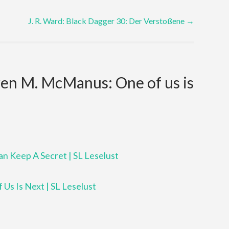
J. R. Ward: Black Dagger 30: Der Verstoßene
→
en M. McManus: One of us is
 Keep A Secret | SL Leselust
s Is Next | SL Leselust