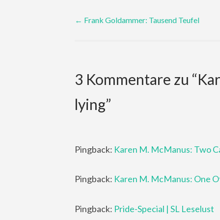
Post
←
Frank Goldammer: Tausend Teufel
navigation
3 Kommentare zu “
Kar
lying
”
Pingback:
Karen M. McManus: Two Can
Pingback:
Karen M. McManus: One Of U
Pingback:
Pride-Special | SL Leselust