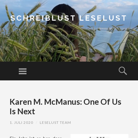
SCHREIBLUST LESELUST
Menu
Sear
SKIP
TO
Karen M. McManus: One Of Us
CONTENT
Is Next
1. JULI 2020
/
LESELUST TEAM