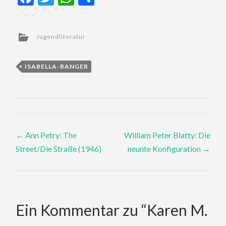
Jugendliteratur
ISABELLA-BANGER
Post
←
Ann Petry: The
William Peter Blatty: Die
Street/Die Straße (1946)
neunte Konfiguration
→
navigation
Ein Kommentar zu “
Karen M.