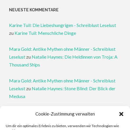
NEUESTE KOMMENTARE
Karine Tuil: Die Liebeshungrigen - Schreiblust Leselust
zu
Karine Tuil: Menschliche Dinge
Mara Gold: Antike Mythen ohne Männer - Schreiblust
Leselust
zu
Natalie Haynes: Die Heldinnen von Troja: A
Thousand Ships
Mara Gold: Antike Mythen ohne Männer - Schreiblust
Leselust
zu
Natalie Haynes: Stone Blind: Der Blick der
Medusa
Philippa Perry: Die Therapeutin und ihre Mörder: Dr. Pat
Cookie-Zustimmung verwalten
Philipps und der tote Klient - Schreiblust Leselust
zu
Um dir ein optimales Erlebnis zu bieten, verwenden wir Technologien wie
Philippa Perry: Das Buch, von dem du dir wünschst, deine