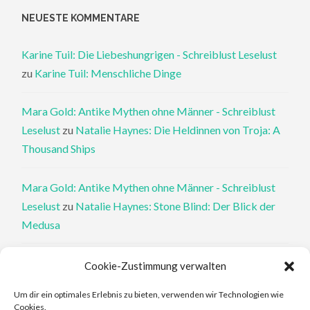
NEUESTE KOMMENTARE
Karine Tuil: Die Liebeshungrigen - Schreiblust Leselust
zu
Karine Tuil: Menschliche Dinge
Mara Gold: Antike Mythen ohne Männer - Schreiblust
Leselust
zu
Natalie Haynes: Die Heldinnen von Troja: A
Thousand Ships
Mara Gold: Antike Mythen ohne Männer - Schreiblust
Leselust
zu
Natalie Haynes: Stone Blind: Der Blick der
Medusa
Philippa Perry: Die Therapeutin und ihre Mörder: Dr. Pat
Cookie-Zustimmung verwalten
Philipps und der tote Klient - Schreiblust Leselust
zu
Um dir ein optimales Erlebnis zu bieten, verwenden wir Technologien wie
Philippa Perry: Das Buch, von dem du dir wünschst, deine
Cookies.