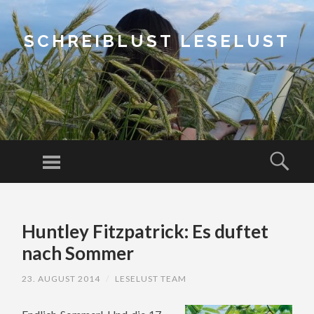
SCHREIBLUST LESELUST
Menu
Sear
SKIP
TO
Huntley Fitzpatrick: Es duftet
CONTENT
nach Sommer
23. AUGUST 2014
/
LESELUST TEAM