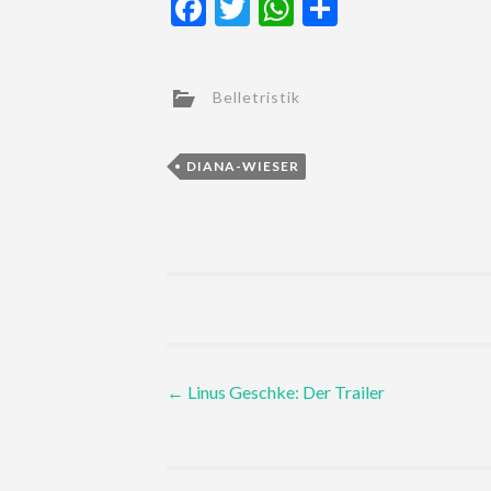
Facebook
Twitter
WhatsApp
Teilen
Belletristik
DIANA-WIESER
Post
←
Linus Geschke: Der Trailer
navigation