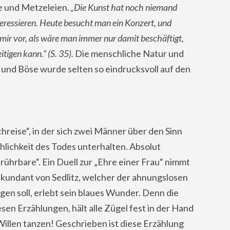
e und Metzeleien.
„Die Kunst hat noch niemand
nteressieren. Heute besucht man ein Konzert, und
mir vor, als wäre man immer nur damit beschäftigt,
tigen kann.“ (S. 35).
Die menschliche Natur und
 und Böse wurde selten so eindrucksvoll auf den
hreise“, in der sich zwei Männer über den Sinn
lichkeit des Todes unterhalten. Absolut
rührbare“. Ein Duell zur „Ehre einer Frau“ nimmt
kundant von Sedlitz, welcher der ahnungslosen
en soll, erlebt sein blaues Wunder. Denn die
esen Erzählungen, hält alle Zügel fest in der Hand
Willen tanzen! Geschrieben ist diese Erzählung