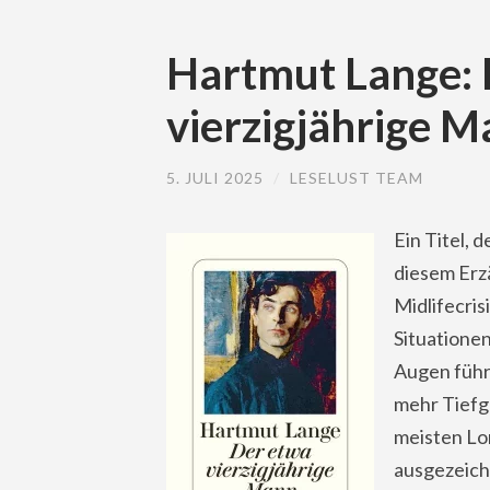
Hartmut Lange: 
vierzigjährige 
5. JULI 2025
/
LESELUST TEAM
Ein Titel, d
diesem Erzä
Midlifecris
Situationen
Augen führe
mehr Tiefg
meisten Lon
ausgezeich