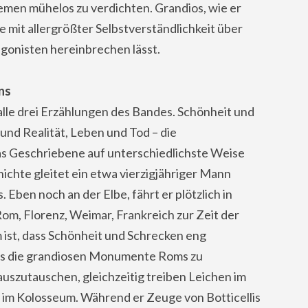
men mühelos zu verdichten. Grandios, wie er
 mit allergrößter Selbstverständlichkeit über
agonisten hereinbrechen lässt.
ns
alle drei Erzählungen des Bandes. Schönheit und
und Realität, Leben und Tod – die
 das Geschriebene auf unterschiedlichste Weise
ichte gleitet ein etwa vierzigjähriger Mann
Eben noch an der Elbe, fährt er plötzlich in
Rom, Florenz, Weimar, Frankreich zur Zeit der
ist, dass Schönheit und Schrecken eng
 es die grandiosen Monumente Roms zu
szutauschen, gleichzeitig treiben Leichen im
h im Kolosseum. Während er Zeuge von Botticellis