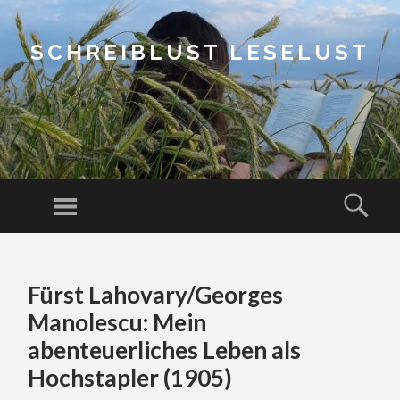
SCHREIBLUST LESELUST
Menu
Sear
SKIP
TO
Fürst Lahovary/Georges
CONTENT
Manolescu: Mein
abenteuerliches Leben als
Hochstapler (1905)