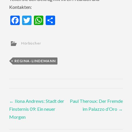
Kontakten:
Facebook
Twitter
WhatsApp
Teilen
Hörbücher
REGINA-LINDEMANN
Post
←
Ilona Andrews: Stadt der
Paul Theroux: Der Fremde
Finsternis 09: Ein neuer
im Palazzo d’Oro
→
navigation
Morgen