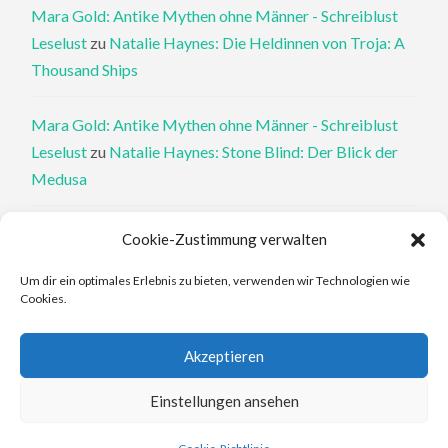
Mara Gold: Antike Mythen ohne Männer - Schreiblust
Leselust
zu
Natalie Haynes: Die Heldinnen von Troja: A
Thousand Ships
Mara Gold: Antike Mythen ohne Männer - Schreiblust
Leselust
zu
Natalie Haynes: Stone Blind: Der Blick der
Medusa
Philippa Perry: Die Therapeutin und ihre Mörder: Dr. Pat
Cookie-Zustimmung verwalten
Philipps und der tote Klient - Schreiblust Leselust
zu
Um dir ein optimales Erlebnis zu bieten, verwenden wir Technologien wie
Philippa Perry: Das Buch, von dem du dir wünschst, deine
Cookies.
Eltern hätten es gelesen
Akzeptieren
Elena Ferrante: An den Rändern - Schreiblust Leselust
zu
Elena Ferrante: Die Geschichte des verlorenen Kindes
Einstellungen ansehen