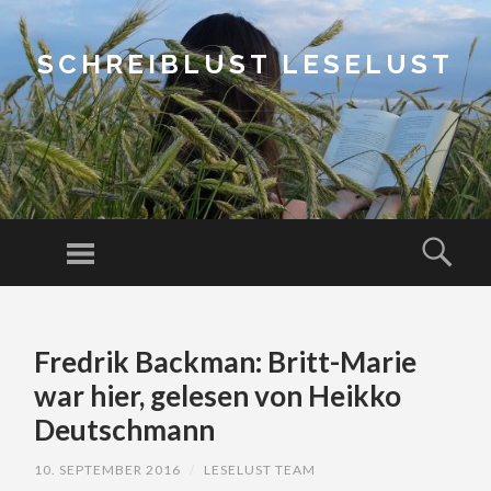
SCHREIBLUST LESELUST
Menu
Sear
SKIP
TO
Fredrik Backman: Britt-Marie
CONTENT
war hier, gelesen von Heikko
Deutschmann
10. SEPTEMBER 2016
/
LESELUST TEAM