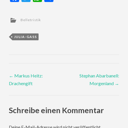
Belletristik
JULIA-GASS
Post
←
Markus Heitz:
Stephan Abarbanell:
Drachengift
Morgenland
→
navigation
Schreibe einen Kommentar
Deine E-Mail-Adresse wird nicht veröffentlicht.