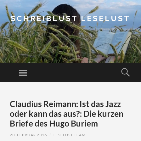
SCHREIBLUST LESELUST
Menu
Sear
SKIP
TO
Claudius Reimann: Ist das Jazz
CONTENT
oder kann das aus?: Die kurzen
Briefe des Hugo Buriem
20. FEBRUAR 2016
/
LESELUST TEAM