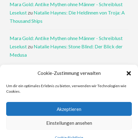
Mara Gold: Antike Mythen ohne Männer - Schreiblust
Leselust
zu
Natalie Haynes: Die Heldinnen von Troja: A
Thousand Ships
Mara Gold: Antike Mythen ohne Männer - Schreiblust
Leselust
zu
Natalie Haynes: Stone Blind: Der Blick der
Medusa
Philippa Perry: Die Therapeutin und ihre Mörder: Dr. Pat
Cookie-Zustimmung verwalten
Philipps und der tote Klient - Schreiblust Leselust
zu
Um dir ein optimales Erlebnis zu bieten, verwenden wir Technologien wie
Philippa Perry: Das Buch, von dem du dir wünschst, deine
Cookies.
Eltern hätten es gelesen
Akzeptieren
Elena Ferrante: An den Rändern - Schreiblust Leselust
zu
Elena Ferrante: Die Geschichte des verlorenen Kindes
Einstellungen ansehen
Cookie-Richtlinie