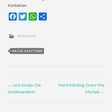
Kontakten:
Facebook
Twitter
WhatsApp
Teilen
Belletristik
KATJA-PLATTNER
Post
←
Jack Jordan: Die
Marie Kärsting: Dolce Vita
Schlafwandlerin
Mortale
→
navigation