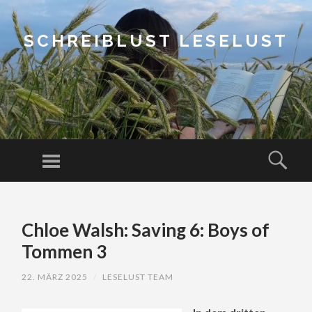
SCHREIBLUST LESELUST
Menu
Sear
SKIP
TO
Chloe Walsh: Saving 6: Boys of
CONTENT
Tommen 3
22. MÄRZ 2025
/
LESELUST TEAM