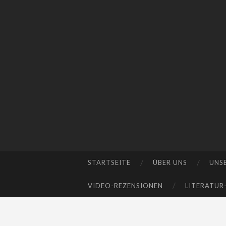
STARTSEITE
ÜBER UNS
UNS
SKIP
TO
VIDEO-REZENSIONEN
LITERATUR
CONTENT