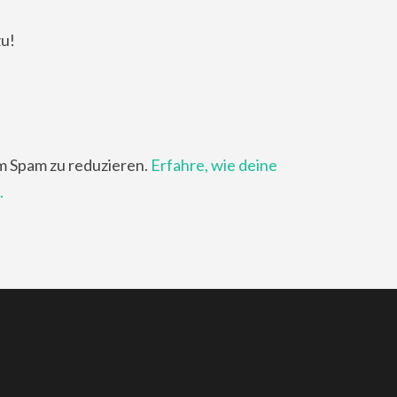
zu!
m Spam zu reduzieren.
Erfahre, wie deine
.