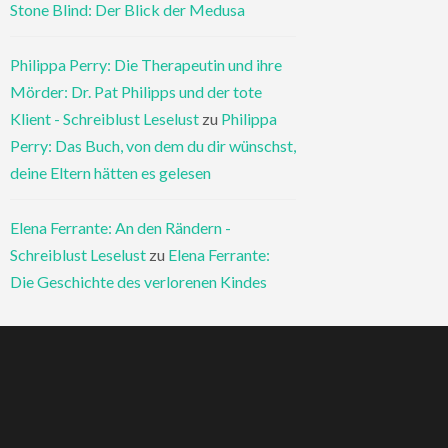
Stone Blind: Der Blick der Medusa
Philippa Perry: Die Therapeutin und ihre
Mörder: Dr. Pat Philipps und der tote
Klient - Schreiblust Leselust
zu
Philippa
Perry: Das Buch, von dem du dir wünschst,
deine Eltern hätten es gelesen
Elena Ferrante: An den Rändern -
Schreiblust Leselust
zu
Elena Ferrante:
Die Geschichte des verlorenen Kindes