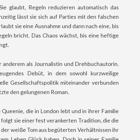
Sie glaubt, Regeln reduzieren automatisch das
eitig lässt sie sich auf Parties mit den falschen
rlaubt sie eine Ausnahme und dann nach eine, bis
egeln bricht. Das Chaos wächst, bis eine heftige
ngt.
r anderem als Journalistin und Drehbuchautorin.
eugendes Debüt, in dem sowohl kurzweilige
lle Gesellschaftspolitik miteinander verbunden
etzte den gelungenen Roman.
Queenie, die in London lebt und in ihrer Familie
folgt sie einer fest verankerten Tradition, die die
s der weiße Tom aus begüterten Verhältnissen ihr
hrem Leben Glück haben. Doch in seiner Familie