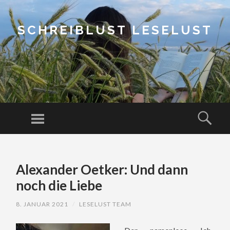
SCHREIBLUST LESELUST
Menu
Sear
SKIP
TO
Alexander Oetker: Und dann
CONTENT
noch die Liebe
8. JANUAR 2021
/
LESELUST TEAM