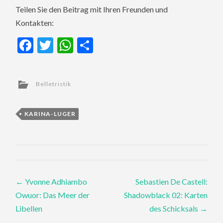
Teilen Sie den Beitrag mit Ihren Freunden und
Kontakten:
Facebook
Twitter
WhatsApp
Teilen
Belletristik
KARINA-LUGER
Post
←
Yvonne Adhiambo
Sebastien De Castell:
Owuor: Das Meer der
Shadowblack 02: Karten
navigation
Libellen
des Schicksals
→