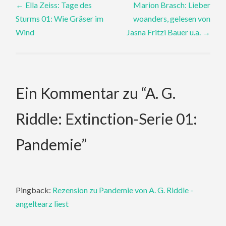
←
Ella Zeiss: Tage des
Marion Brasch: Lieber
Sturms 01: Wie Gräser im
woanders, gelesen von
navigation
Wind
Jasna Fritzi Bauer u.a.
→
Ein Kommentar zu “
A. G.
Riddle: Extinction-Serie 01:
Pandemie
”
Pingback:
Rezension zu Pandemie von A. G. Riddle -
angeltearz liest