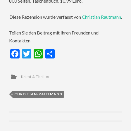
800 Seiten, Taschenbuch, 10,99 Euro.
Diese Rezension wurde verfasst von
Christian Rautmann
.
Teilen Sie den Beitrag mit Ihren Freunden und
Kontakten:
Facebook
Twitter
WhatsApp
Teilen
Krimi & Thriller
CHRISTIAN-RAUTMANN
Post