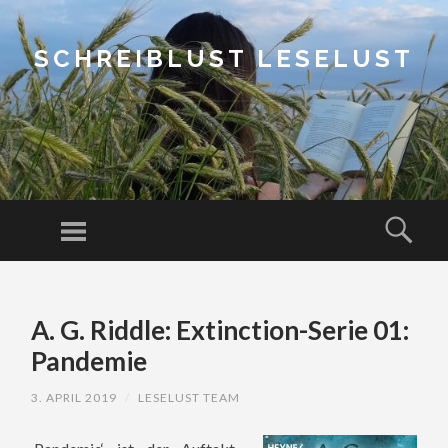
SCHREIBLUST LESELUST
Menu
Sear
SKIP
TO
A. G. Riddle: Extinction-Serie 01:
CONTENT
Pandemie
3. APRIL 2019
/
LESELUST TEAM