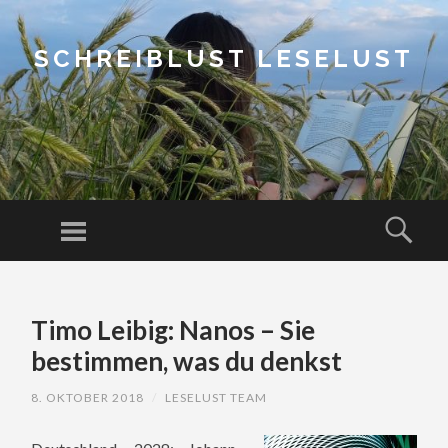
SCHREIBLUST LESELUST
Menu
Sear
SKIP
TO
Timo Leibig: Nanos – Sie
CONTENT
bestimmen, was du denkst
8. OKTOBER 2018
/
LESELUST TEAM