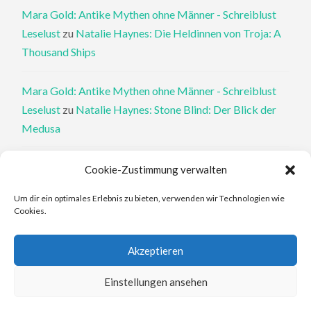
Mara Gold: Antike Mythen ohne Männer - Schreiblust
Leselust
zu
Natalie Haynes: Die Heldinnen von Troja: A
Thousand Ships
Mara Gold: Antike Mythen ohne Männer - Schreiblust
Leselust
zu
Natalie Haynes: Stone Blind: Der Blick der
Medusa
Philippa Perry: Die Therapeutin und ihre Mörder: Dr. Pat
Cookie-Zustimmung verwalten
Philipps und der tote Klient - Schreiblust Leselust
zu
Um dir ein optimales Erlebnis zu bieten, verwenden wir Technologien wie
Philippa Perry: Das Buch, von dem du dir wünschst, deine
Cookies.
Eltern hätten es gelesen
Akzeptieren
Elena Ferrante: An den Rändern - Schreiblust Leselust
zu
Elena Ferrante: Die Geschichte des verlorenen Kindes
Einstellungen ansehen