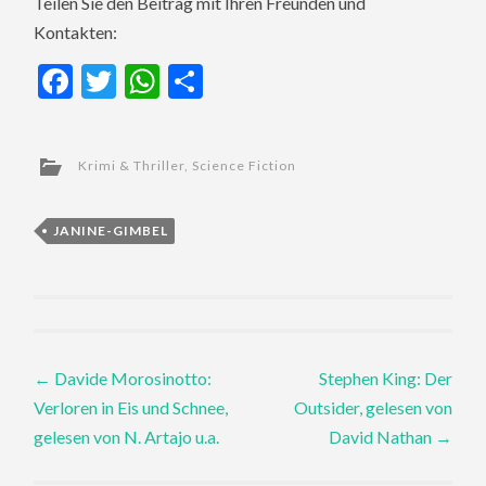
Teilen Sie den Beitrag mit Ihren Freunden und
Kontakten:
Facebook
Twitter
WhatsApp
Teilen
Krimi & Thriller
,
Science Fiction
JANINE-GIMBEL
Post
←
Davide Morosinotto:
Stephen King: Der
Verloren in Eis und Schnee,
Outsider, gelesen von
navigation
gelesen von N. Artajo u.a.
David Nathan
→