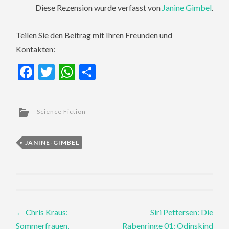
Diese Rezension wurde verfasst von
Janine Gimbel
.
Teilen Sie den Beitrag mit Ihren Freunden und
Kontakten:
Facebook
Twitter
WhatsApp
Teilen
Science Fiction
JANINE-GIMBEL
Post
←
Chris Kraus:
Siri Pettersen: Die
Sommerfrauen,
Rabenringe 01: Odinskind