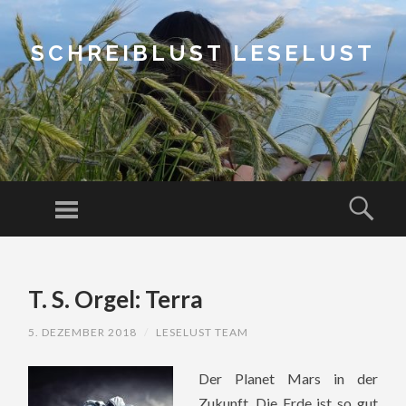
SCHREIBLUST LESELUST
Menu
Sear
SKIP
TO
T. S. Orgel: Terra
CONTENT
5. DEZEMBER 2018
/
LESELUST TEAM
Der Planet Mars in der
Zukunft. Die Erde ist so gut