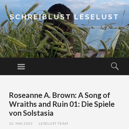
SCHREIBLUST LESELUST
Menu
Sear
SKIP
TO
Roseanne A. Brown: A Song of
CONTENT
Wraiths and Ruin 01: Die Spiele
von Solstasia
12. MAI 2022
/
LESELUST TEAM