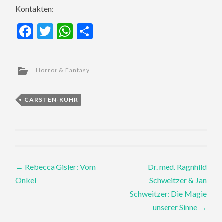
Kontakten:
Facebook
Twitter
WhatsApp
Teilen
Horror & Fantasy
CARSTEN-KUHR
Post
←
Rebecca Gisler: Vom
Dr. med. Ragnhild
Onkel
Schweitzer & Jan
navigation
Schweitzer: Die Magie
unserer Sinne
→