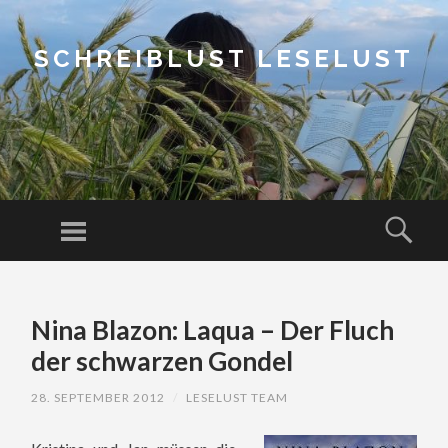
SCHREIBLUST LESELUST
Menu
Sear
SKIP
TO
Nina Blazon: Laqua – Der Fluch
CONTENT
der schwarzen Gondel
28. SEPTEMBER 2012
/
LESELUST TEAM