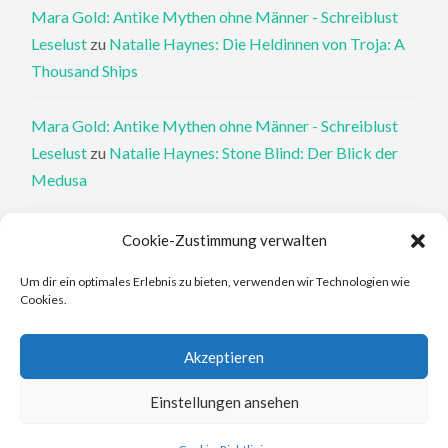
Mara Gold: Antike Mythen ohne Männer - Schreiblust
Leselust
zu
Natalie Haynes: Die Heldinnen von Troja: A
Thousand Ships
Mara Gold: Antike Mythen ohne Männer - Schreiblust
Leselust
zu
Natalie Haynes: Stone Blind: Der Blick der
Medusa
Philippa Perry: Die Therapeutin und ihre Mörder: Dr. Pat
Cookie-Zustimmung verwalten
Philipps und der tote Klient - Schreiblust Leselust
zu
Um dir ein optimales Erlebnis zu bieten, verwenden wir Technologien wie
Philippa Perry: Das Buch, von dem du dir wünschst, deine
Cookies.
Eltern hätten es gelesen
Akzeptieren
Elena Ferrante: An den Rändern - Schreiblust Leselust
zu
Elena Ferrante: Die Geschichte des verlorenen Kindes
Einstellungen ansehen