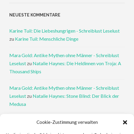
NEUESTE KOMMENTARE
Karine Tuil: Die Liebeshungrigen - Schreiblust Leselust
zu
Karine Tuil: Menschliche Dinge
Mara Gold: Antike Mythen ohne Männer - Schreiblust
Leselust
zu
Natalie Haynes: Die Heldinnen von Troja: A
Thousand Ships
Mara Gold: Antike Mythen ohne Männer - Schreiblust
Leselust
zu
Natalie Haynes: Stone Blind: Der Blick der
Medusa
Philippa Perry: Die Therapeutin und ihre Mörder: Dr. Pat
Cookie-Zustimmung verwalten
Philipps und der tote Klient - Schreiblust Leselust
zu