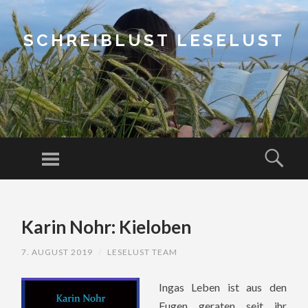
SCHREIBLUST LESELUST
Menu
Sear
SKIP
TO
Karin Nohr: Kieloben
CONTENT
7. AUGUST 2019
/
LESELUST TEAM
Ingas Leben ist aus den
Fugen geraten seit ihr