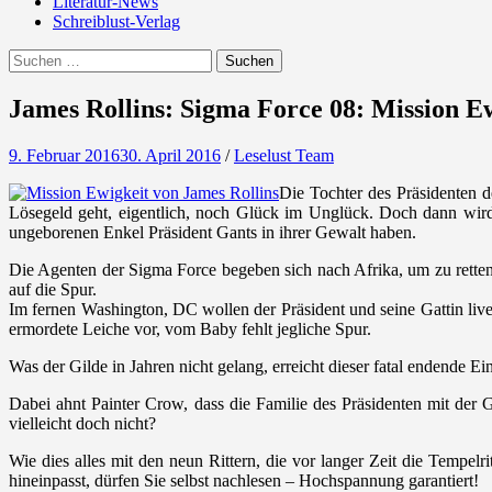
Literatur-News
Schreiblust-Verlag
Search
Suchen
nach:
James Rollins: Sigma Force 08: Mission E
9. Februar 2016
30. April 2016
/
Leselust Team
Die Tochter des Präsidenten d
Lösegeld geht, eigentlich, noch Glück im Unglück. Doch dann wird r
ungeborenen Enkel Präsident Gants in ihrer Gewalt haben.
Die Agenten der Sigma Force begeben sich nach Afrika, um zu retten, w
auf die Spur.
Im fernen Washington, DC wollen der Präsident und seine Gattin live
ermordete Leiche vor, vom Baby fehlt jegliche Spur.
Was der Gilde in Jahren nicht gelang, erreicht dieser fatal endende E
Dabei ahnt Painter Crow, dass die Familie des Präsidenten mit der 
vielleicht doch nicht?
Wie dies alles mit den neun Rittern, die vor langer Zeit die Temp
hineinpasst, dürfen Sie selbst nachlesen – Hochspannung garantiert!