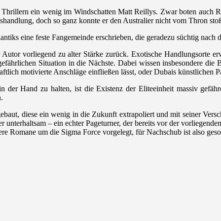
n Thrillern ein wenig im Windschatten Matt Reillys. Zwar boten auch R
ngshandlung, doch so ganz konnte er den Australier nicht vom Thron sto
Atlantiks eine feste Fangemeinde erschrieben, die geradezu süchtig nach
r Autor vorliegend zu alter Stärke zurück. Exotische Handlungsorte er
efährlichen Situation in die Nächste. Dabei wissen insbesondere die
tlich motivierte Anschläge einfließen lässt, oder Dubais künstlichen P
der Hand zu halten, ist die Existenz der Eliteeinheit massiv gefährd
.
baut, diese ein wenig in die Zukunft extrapoliert und mit seiner Vers
er unterhaltsam – ein echter Pageturner, der bereits vor der vorliegen
tere Romane um die Sigma Force vorgelegt, für Nachschub ist also geso