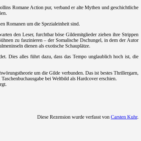
ollins Romane Action pur, verband er alte Mythen und geschichtliche
ßen.
 den Romanen um die Spezialeinheit sind.
warten den Leser, furchtbar böse Gildemitglieder ziehen ihre Strippen
 Bühnen zu faszinieren – der Somalische Dschungel, in dem der Autor
almeninseln dienen als exotische Schauplätze.
et. Dies alles führt dazu, dass das Tempo unglaublich hoch ist, die
chwörungstheorie um die Gilde verbunden. Das ist bestes Thrillergarn,
den Taschenbuchausgabe bei Weltbild als Hardcover erschien.
rgt.
Diese Rezension wurde verfasst von
Carsten Kuhr
.