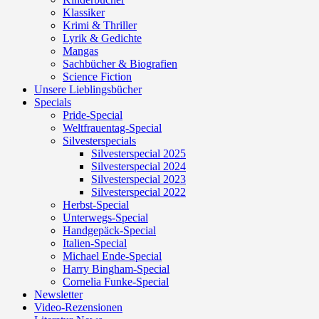
Klassiker
Krimi & Thriller
Lyrik & Gedichte
Mangas
Sachbücher & Biografien
Science Fiction
Unsere Lieblingsbücher
Specials
Pride-Special
Weltfrauentag-Special
Silvesterspecials
Silvesterspecial 2025
Silvesterspecial 2024
Silvesterspecial 2023
Silvesterspecial 2022
Herbst-Special
Unterwegs-Special
Handgepäck-Special
Italien-Special
Michael Ende-Special
Harry Bingham-Special
Cornelia Funke-Special
Newsletter
Video-Rezensionen