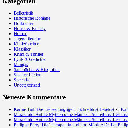
Kategorien
Belletristik
Historische Romane
Hörbücher
Horror & Fantasy
Humor
Jugendliteratur
Kinderbücher
Klassiker
Krimi & Thriller
Lyrik & Gedichte
Mangas
Sachbücher & Biografien
Science Fiction
Specials
Uncategorized
Neueste Kommentare
Karine Tuil: Die Liebeshungrigen - Schreiblust Leselust
zu
Kar
Mara Gold: Antike Mythen ohne Männer - Schreiblust Leselust
Mara Gold: Antike Mythen ohne Männer - Schreiblust Leselust
Philippa Perry: Die Therapeutin und ihre Mörder: Dr. Pat Philip