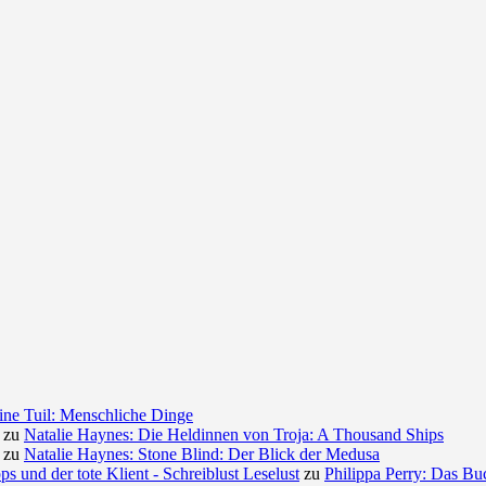
ine Tuil: Menschliche Dinge
zu
Natalie Haynes: Die Heldinnen von Troja: A Thousand Ships
zu
Natalie Haynes: Stone Blind: Der Blick der Medusa
ps und der tote Klient - Schreiblust Leselust
zu
Philippa Perry: Das Buc