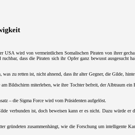
wigkeit
er USA wird von vermeintlichen Somalischen Piraten von ihrer gechart
uchbar, dass die Piraten sich ihr Opfer ganz bewusst ausgesucht habe
as zu retten ist, nicht ahnend, dass ihr alter Gegner, die Gilde, hint
 am Bildschirm miterleben, wie ihre Tochter befreit, der Albtraum ein 
insatz – die Sigma Force wird vom Präsidenten aufgelöst.
Gilde verbunden ist, doch beweisen kann er es nicht. Dazu würde er di
elritter gründeten zusammenhängt, wie die Forschung um intelligent