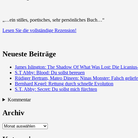
„…ein stilles, poetisches, sehr persönliches Buch…“
Lesen Sie die vollständige Rezension!
Neueste Beiträge
James Islington: The Shadow Of What Was Lost: Die Licanius-
S.T Abby: Blood: Du sollst bereuen
Rüdiger Bertram, Mateo Dineen: Ninas Monster: Falsch geliefe
Bernhard Kegel: Rettung durch schnelle Evolution
S.T. Abby: Secret: Du sollst mich fürchten
Kommentar
Archiv
Archiv