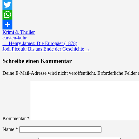
Facebook
Twitter
WhatsApp
Krimi & Thriller
Teilen
carsten-kuhr
Post
←
Henry James: Die Europäer (1878)
Jodi Picoult: Bis ans Ende der Geschichte
→
navigation
Schreibe einen Kommentar
Deine E-Mail-Adresse wird nicht veröffentlicht.
Erforderliche Felder 
Kommentar
*
Name
*