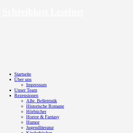
Schreiblust Leselust
Menu
Skip
Startseite
to
Über uns
content
Impressum
Unser Team
Rezensionen
Allg. Belletristik
Historische Romane
Hörbücher
Horror & Fantasy
Humor
Jugendliteratur
Kinderbücher