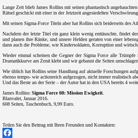
Lange Zeit blieb James Rollins mit seinen phantastisch angehauchte
Rätsel geschickt mit einer in der Jetztzeit angesiedelten Verschwöru
Mit seinen Sigma-Force Titeln aber hat Rollins sich beiderseits des 
Nachdem der letzte Titel ein ganz klein wenig enttäuschte, findet de
und planen ihre Ränke, und unsere Helden geraten von einer lebensg
dann auch die Probleme, wie Kindersoldaten, Korruption und wirtschaf
Wieder einmal scheinen die Gegner der Sigma Force alle Trümpfe in 
Dramatikkurve am Zenit klebt und wir gebannt die Seiten umschlagen
Wie üblich hat Rollins seine Handlung auf aktuelle Forschungen aufge
ebenso tempo- wie actionreich aufgezogen, nicht immer realistisch ab
Und das Beste an der Serie – der Autor hat in den USA bereits 4 wei
James Rollins:
Sigma Force 08: Mission Ewigkeit
.
Blanvalet, Januar 2016.
608 Seiten, Taschenbuch, 9,99 Euro.
Teilen Sie den Beitrag mit Ihren Freunden und Kontakten: