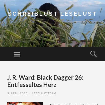
SCHREIBLUST LESELUST
Menu
Sear
SKIP
TO
J. R. Ward: Black Dagger 26:
CONTENT
Entfesseltes Herz
9. APRIL 2016
/
LESELUST TEAM