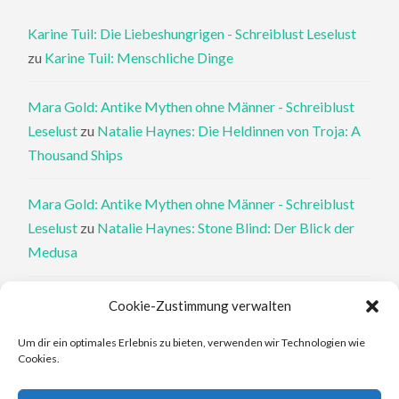
Karine Tuil: Die Liebeshungrigen - Schreiblust Leselust
zu
Karine Tuil: Menschliche Dinge
Mara Gold: Antike Mythen ohne Männer - Schreiblust
Leselust
zu
Natalie Haynes: Die Heldinnen von Troja: A
Thousand Ships
Mara Gold: Antike Mythen ohne Männer - Schreiblust
Leselust
zu
Natalie Haynes: Stone Blind: Der Blick der
Medusa
Philippa Perry: Die Therapeutin und ihre Mörder: Dr. Pat
Cookie-Zustimmung verwalten
Philipps und der tote Klient - Schreiblust Leselust
zu
Um dir ein optimales Erlebnis zu bieten, verwenden wir Technologien wie
Philippa Perry: Das Buch, von dem du dir wünschst, deine
Cookies.
Eltern hätten es gelesen