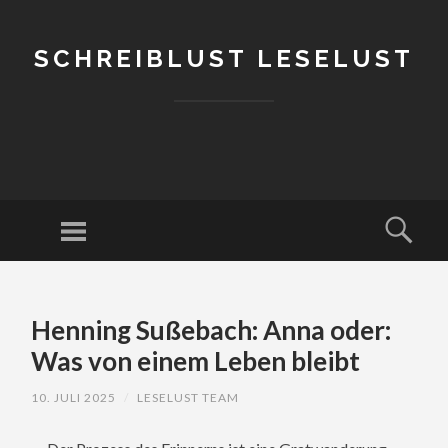
SCHREIBLUST LESELUST
Menu
Sear
SKIP
TO
Henning Sußebach: Anna oder:
CONTENT
Was von einem Leben bleibt
10. JULI 2025
/
LESELUST TEAM