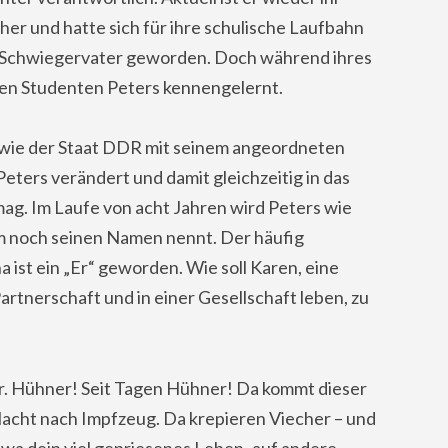
her und hatte sich für ihre schulische Laufbahn
ihr Schwiegervater geworden. Doch während ihres
ten Studenten Peters kennengelernt.
 wie der Staat DDR mit seinem angeordneten
ters verändert und damit gleichzeitig in das
ag. Im Laufe von acht Jahren wird Peters wie
m noch seinen Namen nennt. Der häufig
 ist ein „Er“ geworden. Wie soll Karen, eine
artnerschaft und in einer Gesellschaft leben, zu
er. Hühner! Seit Tagen Hühner! Da kommt dieser
 Nacht nach Impfzeug. Da krepieren Viecher – und
twa dein viel gepriesenes Leben ‚auf andere