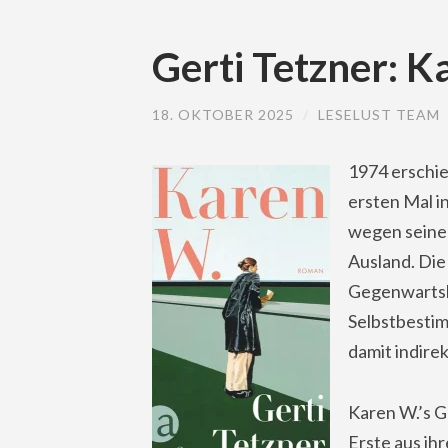
Gerti Tetzner: K
18. OKTOBER 2025
/
LESELUST TEAM
1974 erschie
ersten Mal 
wegen seiner 
Ausland. Die
Gegenwartsli
Selbstbestim
damit indire
Karen W.’s G
Erste aus ih