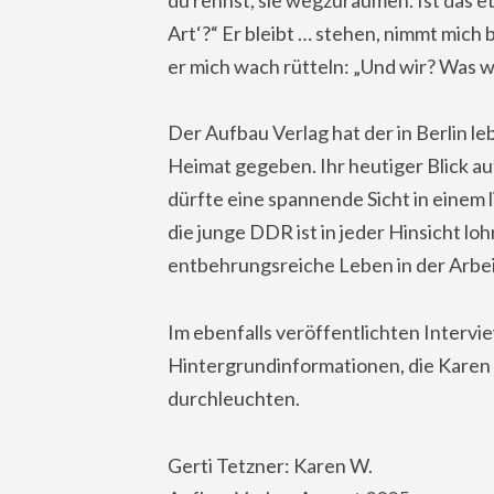
Art‘?“ Er bleibt … stehen, nimmt mich 
er mich wach rütteln: „Und wir? Was wi
Der Aufbau Verlag hat der in Berlin le
Heimat gegeben. Ihr heutiger Blick au
dürfte eine spannende Sicht in einem 
die junge DDR ist in jeder Hinsicht lo
entbehrungsreiche Leben in der Arbeit
Im ebenfalls veröffentlichten Intervi
Hintergrundinformationen, die Karen
durchleuchten.
Gerti Tetzner: Karen W.