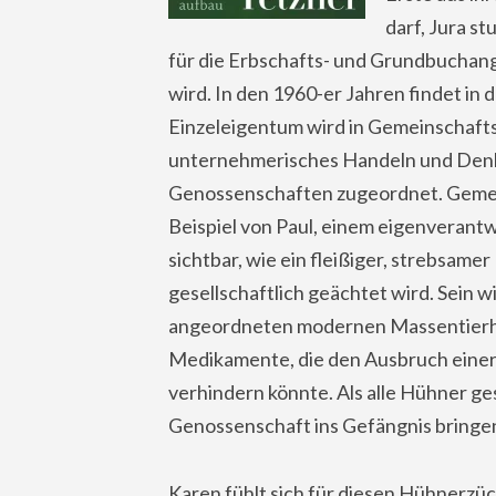
darf, Jura s
für die Erbschafts- und Grundbuchan
wird. In den 1960-er Jahren findet in
Einzeleigentum wird in Gemeinschaft
unternehmerisches Handeln und Denk
Genossenschaften zugeordnet. Gemei
Beispiel von Paul, einem eigenverant
sichtbar, wie ein fleißiger, strebsam
gesellschaftlich geächtet wird. Sein wi
angeordneten modernen Massentierha
Medikamente, die den Ausbruch einer
verhindern könnte. Als alle Hühner gest
Genossenschaft ins Gefängnis bringe
Karen fühlt sich für diesen Hühnerzüch