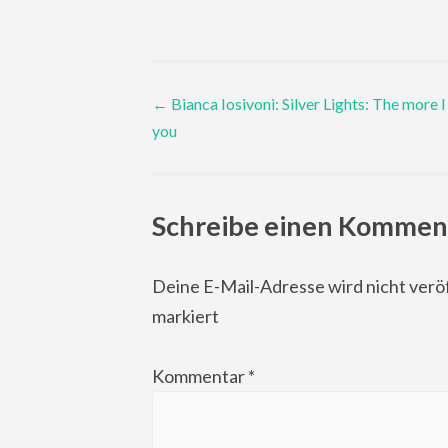
Post
←
Bianca Iosivoni: Silver Lights: The more I
you
navigation
Schreibe einen Kommen
Deine E-Mail-Adresse wird nicht veröf
markiert
Kommentar
*