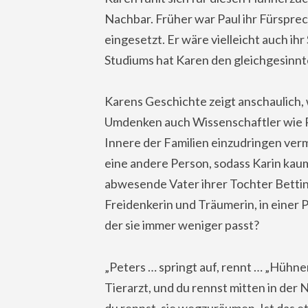
Nachbar. Früher war Paul ihr Fürsprec
eingesetzt. Er wäre vielleicht auch 
Studiums hat Karen den gleichgesinn
Karens Geschichte zeigt anschaulich,
Umdenken auch Wissenschaftler wie Pe
Innere der Familien einzudringen verm
eine andere Person, sodass Karin kau
abwesende Vater ihrer Tochter Bettina
Freidenkerin und Träumerin, in einer P
der sie immer weniger passt?
„Peters … springt auf, rennt … „Hühn
Tierarzt, und du rennst mitten in der
du rennst, sie wegzuräumen. Ist das e