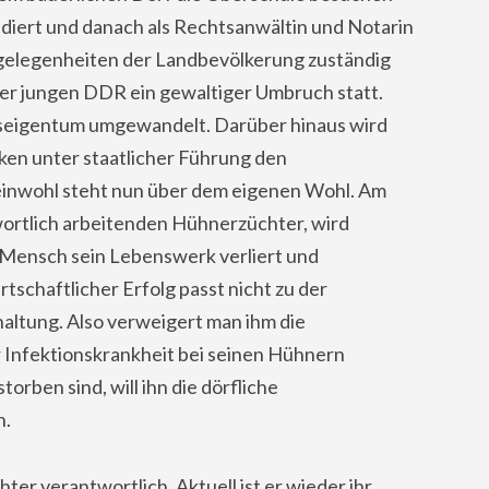
tudiert und danach als Rechtsanwältin und Notarin
gelegenheiten der Landbevölkerung zuständig
 der jungen DDR ein gewaltiger Umbruch statt.
seigentum umgewandelt. Darüber hinaus wird
en unter staatlicher Führung den
nwohl steht nun über dem eigenen Wohl. Am
wortlich arbeitenden Hühnerzüchter, wird
er Mensch sein Lebenswerk verliert und
rtschaftlicher Erfolg passt nicht zu der
ltung. Also verweigert man ihm die
 Infektionskrankheit bei seinen Hühnern
orben sind, will ihn die dörfliche
n.
ter verantwortlich. Aktuell ist er wieder ihr