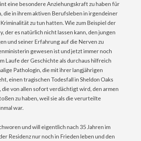
int eine besondere Anziehungskraft zu haben für
die in ihrem aktiven Berufsleben in irgendeiner
Kriminalität zu tun hatten. Wie zum Beispiel der
 der es natürlich nicht lassen kann, den jungen
en und seiner Erfahrung auf die Nerven zu
enministerin gewesen ist und jetzt immer noch
im Laufe der Geschichte als durchaus hilfreich
alige Pathologin, die mit ihrer langjährigen
eht, einen tragischen Todesfall in Sheldon Oaks
 die von allen sofort verdächtigt wird, den armen
en zu haben, weil sie als die verurteilte
inmal war.
chworen und will eigentlich nach 35 Jahren im
der Residenz nur noch in Frieden leben und den