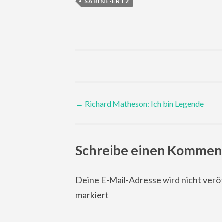
SABINE-ERTZ
Post
←
Richard Matheson: Ich bin Legende
navigation
Schreibe einen Kommen
Deine E-Mail-Adresse wird nicht veröf
markiert