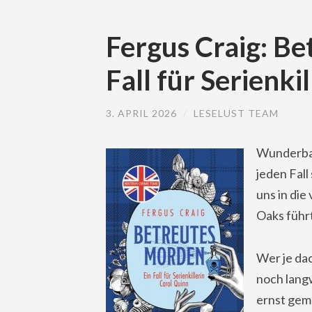
Fergus Craig: Be
Fall für Serienki
3. APRIL 2026
/
LESELUST TEAM
Wunderbar 
jeden Fall
uns in die
Oaks führt
Wer je dac
noch langw
ernst gem