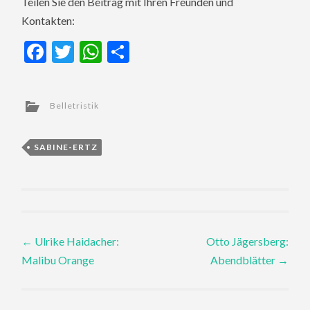
Teilen Sie den Beitrag mit Ihren Freunden und
Kontakten:
Facebook
Twitter
WhatsApp
Teilen
Belletristik
SABINE-ERTZ
Post
←
Ulrike Haidacher:
Otto Jägersberg:
Malibu Orange
Abendblätter
→
navigation